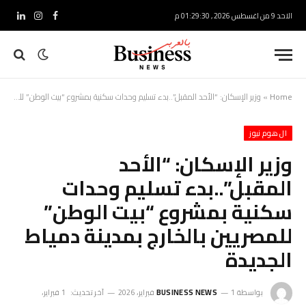
الاحد 9 من اغسطس 2026 , 01:29:31 م
فيسبوك
الانستغرام
لينكدإ
Home
»
وزير الإسكان: “الأحد المقبل”..بدء تسليم وحدات سكنية بمشروع “بيت الوطن” للمصريين بالخارج بمدينة دمياط الجديدة
ال هوم نيوز
وزير الإسكان: “الأحد
المقبل”..بدء تسليم وحدات
سكنية بمشروع “بيت الوطن”
للمصريين بالخارج بمدينة دمياط
الجديدة
بواسطة
1 فبراير، 2026
BUSINESS NEWS
آخر تحديث:
1 فبراير،