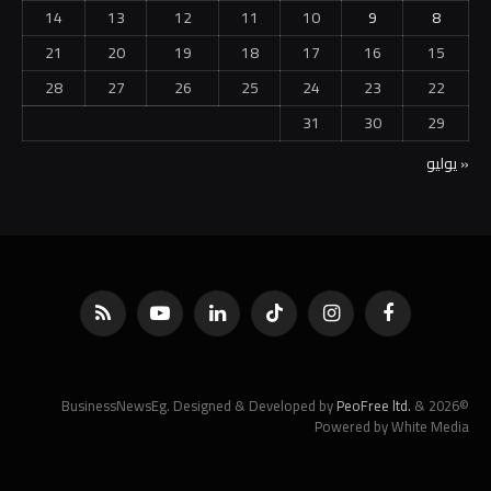
14
13
12
11
10
9
8
21
20
19
18
17
16
15
28
27
26
25
24
23
22
31
30
29
« يوليو
فيسبوك
الانستغرام
تيكتوك
لينكدإن
يوتيوب
RSS
PeoFree ltd.
&
©2026 BusinessNewsEg. Designed & Developed by
Powered by White Media