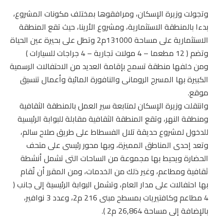
وتجولت وزيرة الإسكان، ومرافقوها بمختلف مكونات المشروع،
بدءا بالمنطقة الاستثمارية، ومشروع الأرينا، حيث تقع المنطقة
الاستثمارية على مساحة 131000م2 وتطل على بحيرة عين الحياة
وتضم ( 12 مطعما – 4 مولات تجارية – 4 جراجات للسيارات )
ومن خلفها منطقة تسمح بإقامة العديد من الاحتفالات الرسمية
الكبيرة بها المسرح الرومانى والنافورة المائية وأعمال تنسيق
موقع.
وانتقلت وزيرة الإسكان لمتابعة سير العمل بالمنطقة الثقافية
ومنطقة النهر، وتقع المنطقة الثقافية مقابلة للبوابة الرئيسية
للدخول لمشروع حديقة تلال الفسطاط على طريق صلاح سالم،
وتعد إحدى المناطق المميزة، وبها محور رئيسى على متحف
الحضارة ويحيط بها مجموعة من الساحات التى تشمل أنشطة
ثقافية ومطاعم، وغير ذلك من الخدمات، ومن المقرر أن تُقام
بها احتفالات على مدار العام، وتشمل البوابة الرئيسية إلى جانب (
4 مطاعم وكافتيريات بمسطح مبنى 216 م2، وعدد 3 نوافير،
بالإضافة إلى مساحة 26,864 م2 ).