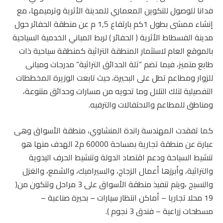
فدانا للوصول للتكوين المعماري للمدينة الأثرية وترميمها، مع
إنشاء ممشى بطول 1كم بارتفاع 1,5 م عن منطقة الحفائر حول
مدينة الفسطاط الأثرية ( الحفائر ) لربط المباني الخدمية السياحية
بالموقع العام لاستثمار المنطقة التراثية كمنطقة سياحية ذات
طابع متميز، فيما تضم “تلة الحدائق التراثية” مدرجات ومبانى
للزوار ومطاعم تطل على البحيرة، حيث تابعت الوزيرة المخططات
التفصيلية لتلك التلال وما تحويه من مسارات وحدائق متنوعة،
ومناطق للمطاعم والاحتفالات والترفيه.
كما تفقدت المهندسة راندة المنشاوي، منطقة الأسواق وهى
عبارة عن منطقة تجارية بمساحة 60000 م2 الهدف منها هو
تنشيط السياحة ودعم اقتصاد الدولة وتنشيط الحرف اليدوية
والتراثية، وأبرزها أعمال الزجاج، والسيراميك، والشمع، والغزل
والنسيج ،ويتم تنفيذ منطقة الأسواق على 3 مراحل وتتكون من(
19 محلا تجاريا – أماكن انتظار سيارات – بحيرة صناعية –
مسطحات زراعية – فندق 3 نجوم ).