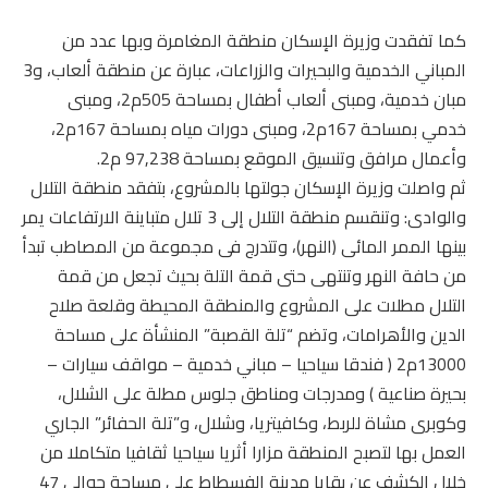
كما تفقدت وزيرة الإسكان منطقة المغامرة وبها عدد من
المباني الخدمية والبحيرات والزراعات، عبارة عن منطقة ألعاب، و3
مبان خدمية، ومبنى ألعاب أطفال بمساحة 505م2، ومبنى
خدمي بمساحة 167م2، ومبنى دورات مياه بمساحة 167م2،
وأعمال مرافق وتنسيق الموقع بمساحة 97,238 م2.
ثم واصلت وزيرة الإسكان جولتها بالمشروع، بتفقد منطقة التلال
والوادى: وتنقسم منطقة التلال إلى 3 تلال متباينة الارتفاعات يمر
بينها الممر المائى (النهر)، وتتدرج فى مجموعة من المصاطب تبدأ
من حافة النهر وتنتهى حتى قمة التلة بحيث تجعل من قمة
التلال مطلات على المشروع والمنطقة المحيطة وقلعة صلاح
الدين والأهرامات، وتضم “تلة القصبة” المنشأة على مساحة
13000م2 ( فندقا سياحيا – مباني خدمية – مواقف سيارات –
بحيرة صناعية ) ومدرجات ومناطق جلوس مطلة على الشلال،
وكوبرى مشاة للربط، وكافيتريا، وشلال، و”تلة الحفائر” الجاري
العمل بها لتصبح المنطقة مزارا أثريا سياحيا ثقافيا متكاملا من
خلال الكشف عن بقايا مدينة الفسطاط على مساحة حوالي 47