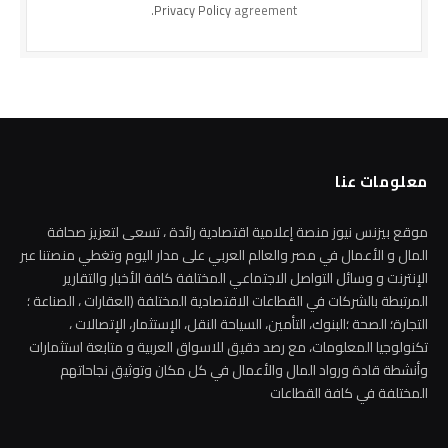
Privacy Policy
agreement.
معلومات عنا
موقع بيزنس نيوز منصة إعلامية اقتصادية رائدة ، تسعى لتعزيز صحافة
المال و الأعمال في مصر والعالم العربي على مدار اليوم وتغطي منصتنا عبر
الإنترنت و وسائل التواصل الاجتماعي المختلفة كافة الأخبار والتقارير
المرتبطة بالشركات في القطاعات الاقتصادية المختلفة (العقارات ، الصناعة ؛
التجارة؛ الصحة ؛البنوك، التأمين، السياحة النقل، الإستثمار، الإتصالات ،
تكنولوجيا المعلومات، مع رصد دقيق للاسواق العربية و متابعة استثمارات
وأنشطة قادة ورواد المال والأعمال في كل مكان وتوثيق نجاحاتهم
المختلفة في كافة القطاعات