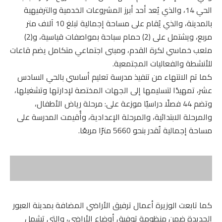
الحي 14، والذي يُعد أحد أبرز المشروعات الخدمية والترفيهية
بالمدينة، والذي يُقام على مساحة إجمالية تبلغ 10 آلاف متر
مربع، ويشتمل على (2) حمام سباحة بمواصفات قياسية، و(2)
ملعب خماسي لكرة القدم، ومبنى اجتماعي متكامل يضم قاعات
للأنشطة والفعاليات المجتمعية.
كما تم الانتهاء من تنفيذ مدرسة تعليم أساسي بالحي السادس
عشر، تمهيدًا لتسليمها إلى الجهات المختصة لإدارتها وتشغيلها،
وتضم 44 فصلًا دراسيًا موزعة على: مرحلة رياض الأطفال،
والمرحلة الابتدائية، والمرحلة الإعدادية، وأُقيمت المدرسة على
مساحة إجمالية تُقدر بنحو 5660 مترًا مربعًا.
كما تابعت الوزيرة أعمال ترفيق الأراضي المضافة بمدينة العبور
الجديدة ضمن منظومة توفيق أوضاع الأراضي، والتي تشمل