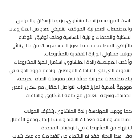
تابعت المهندسة راندة المنشاوي، وزيرة الإسكان والمرافق
والمجتمعات العمرانية، الموقف التنفيذي لعددٍ من المشروعات
السكنية والخدمات والبنية الأساسية وملف توفيق الأوضاع
بالأراضي المضافة بمدينة العبور الجديدة، وذلك من خلال نتائج
جولات مسئولي الوزارة التفقدية بالمشروعات.
وأكدت المهندسة راندة المنشاوي، استمرار تنفيذ المشروعات
التنموية التي تلبي احتياجات المواطنين، وتدعم جهود الدولة في
بناء مجتمعات عمرانية حديثة توفر مقومات الحياة الكريمة،
موجهةَ بأهمية تعزيز قنوات التواصل الفعّال مع سكان المدن
الجديدة، وسرعة التعامل مع كافة الشكاوى والبلاغات.
كما وجهت المهندسة راندة المنشاوي، بتكثيف الجولات
الميدانية، ومتابعة معدلات التنفيذ ونسب الإنجاز، ودفع الأعمال
للانتهاء من المشروعات في التوقيتات المحددة.
وفي هذا الإطار، فقد تم الانتهاء من تنفيذ مشروع مركز شباب