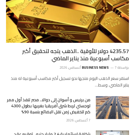
4235.57 دولار للأوقية ..الذهب يتجه لتحقيق أكبر
مكاسب أسبوعية منذ يناير الماضي
بواسطة
7 أغسطس، 2026
BUSINESS NEWS
استقر سعر الذهب اليوم متجها نحو تسجيل أكبر مكاسب أسبوعية له منذ
يناير الماضي، وسط…
من برنيس و أسوان إلى دوالا.. مصر تنفذ أول ممر
لوجستي لربط شرق أفريقيا بغربها بطول 4300
كم لتخفيض زمن نقل البضائع بنسبة 90%
7 أغسطس، 2026
بتكلفة استثمارية 2.4 مليار جنيه.. توقيع عقد