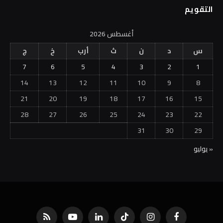
س
د
ن
ث
أرب
خ
ج
7
6
5
4
3
2
1
14
13
12
11
10
9
8
21
20
19
18
17
16
15
28
27
26
25
24
23
22
31
30
29
« يوليو
فيسبوك
الانستغرام
تيكتوك
لينكدإن
يوتيوب
RSS
PeoFree ltd.
&
©2026 BusinessNewsEg. Designed & Developed by
Powered by White Media