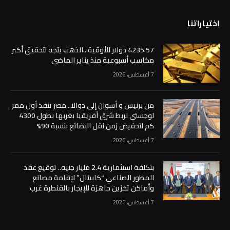
4235.57 دولار للأوقية ..الذهب يتجه لتحقيق أكبر
مكاسب أسبوعية منذ يناير الماضي
7 أغسطس، 2026
من برنيس و أسوان إلى دوالا.. مصر تنفذ أول ممر
لوجستي لربط شرق أفريقيا بغربها بطول 4300
كم لتخفيض زمن نقل البضائع بنسبة 90%
7 أغسطس، 2026
بتكلفة استثمارية 2.4 مليار جنيه.. توقيع عقد
المطور الصناعي “كابيتال” لإقامة مصانع
وأماكن تخزين جاهزة للإيجار بالقنطرة غرب
7 أغسطس، 2026
التقويم
أغسطس 2026