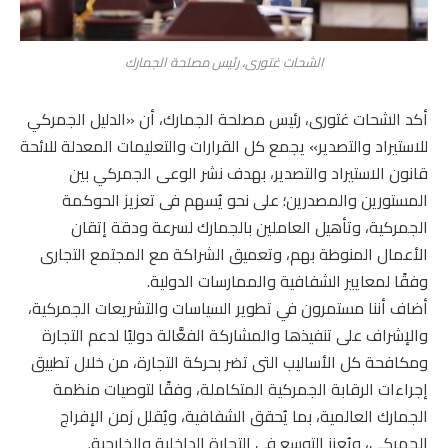
الشحات غتورى، رئيس مصلحة الجمارك
أكد الشحات غتورى، رئيس مصلحة الجمارك، أن «الدليل الجمركي
للاستيراد والتصدير» يجمع كل القرارات والتعليمات المعدلة للائحة
قانون الاستيراد والتصدير، بهدف نشر الوعى الجمركي بين
المستورين والمصدرين؛ على نحو يُسهم فى تعزيز الحوكمة
الجمركية، وتأهيل العاملين بالجمارك لسرعة ودقة إتقان
الأعمال المنوطة بهم، وتعميق الشراكة مع المجتمع التجارى
وفقًا لمعايير الشفافية والممارسات الدولية.
أضاف أننا مستمرون في تطوير السياسات والتشريعات الجمركية،
والإشراف على تنفيذها والمشاركة الفعَّالة دوليًا لدعم التجارة
ومكافحة كل الأساليب التى تضر بحركة التجارة، من خلال تطبيق
إجراءات الرقابة الجمركية المتكاملة، وفقًا لتوصيات منظمة
الجمارك العالمية، بما يُحقق الشفافية، ويُقلل زمن الإفراج
الجمركي، ويُعزز التوسع في التجارة الداخلية والخارجية.