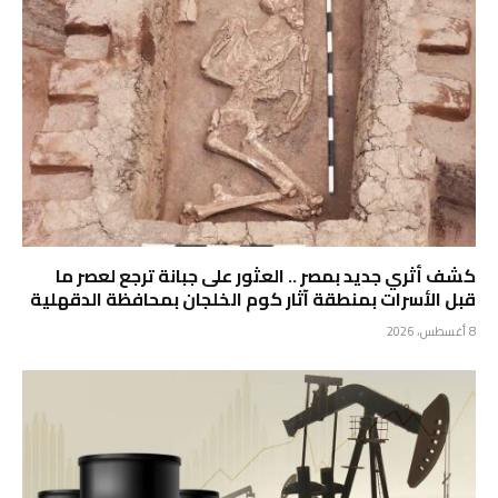
كشف أثري جديد بمصر .. ⁠العثور على جبانة ترجع لعصر ما
قبل الأسرات بمنطقة آثار كوم الخلجان بمحافظة الدقهلية
8 أغسطس، 2026