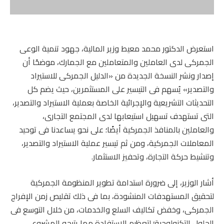
استعرض الدكتور محمد معيط وزير المالية، جهود تنمية الوعى
الجمركى لدى العاملين والمتعاملين مع الجمارك، موضحًا أن
إصدار ونشر النسخة الجديدة من «الدليل الجمركى للاستيراد
والتصدير» يُسهم فى التيسير على المستثمرين، حيث يضم كل
التحديثات التشريعية والإجرائية الخاصة بعملية الاستيراد والتصدير،
التى تستهدف تسهيل استيعابها لدى المجتمع التجارى،
والعاملين بالمنافذ الجمركية أيضًا؛ على نحو يساعدنا فى توحيد
المعاملات الجمركية، ومن ثم تيسير عملية الاستيراد والتصدير،
وتنشيط حركة التجارة، وتحفيز الاستثمار.
أشار الوزير، إلى ضرورة استدامة تطوير المنظومة الجمركية
لتحقيق المستهدفات المنشودة، بما فى ذلك تقليص زمن الإفراج
الجمركى، وخفض تكاليف السلع والخدمات، من خلال التوسع فى
الحلول التكنولوجية؛ لتعظيم الاستفادة مما يتيحه المشروع