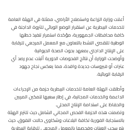
أعلنت وزارة الزراعة واستصلاح الأراضي، ممثلة في الهيئة العامة
للخدمات البيطرية عن استقرار الوضع الوبائي للثروة الداجنة في
كافة محافظات الجمهورية، مؤكدة استمرار تنفيذ خطتها
الوطنية للتقصي النشط بالتعاون مع المعمل المرجعي للرقابة
على الإنتاج الداجني بمعهد بحوث الصحة الحيوانية
وأوضحت الوزارة أن نتائج الفحوصات الدورية أثبتت عدم رصد أي
عترات أو فيروسات جديدة وافدة، مما يعكس نجاح جهود
الرقابة الوبائية.
وأطلقت الهيئة العامة للخدمات البيطرية حزمة من الإجراءات
الداعمة والخدمات المجانية، في إطار سعيها لتمكين المربين
والحفاظ على استدامة الإنتاج المحلي.
وتضمنت هذه الحزمة الفحص المجاني الشامل حيث تلتزم الهيئة
بالاستجابة الفورية لكافة البلاغات وشكاوى حالات النفوق، حيث
يتم سحب العينات وفحصها بالمعمل المرجعي للرقابة البيطرية