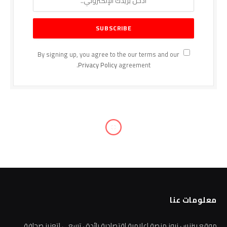
By signing up, you agree to the our terms and our
Privacy Policy
agreement.
معلومات عنا
موقع بيزنس نيوز منصة إعلامية اقتصادية رائدة ، تسعى لتعزيز صحافة
المال و الأعمال في مصر والعالم العربي على مدار اليوم وتغطي منصتنا عبر
الإنترنت و وسائل التواصل الاجتماعي المختلفة كافة الأخبار والتقارير
المرتبطة بالشركات في القطاعات الاقتصادية المختلفة (العقارات ، الصناعة ؛
التجارة؛ الصحة ؛البنوك، التأمين، السياحة النقل، الإستثمار، الإتصالات ،