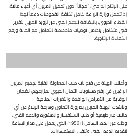
على الإنتاج الداجني، “مجاناً” دون تحميل المربين أي أعباء مالية،
إذ تتحمل وزارة الزراعة كامل تكلفة الفحوصات دعماً لهذا
القطاع الحيوي، بالإضافة للدعم الفني عبر تزويد المربي بتقرير
فني متكامل يتضمن توصيات متخصصة للتعامل مع الحالة ورفع
الكفاءة الإنتاجية.
وأعلنت الهيئة عن فتح باب طلب المعاونة الفنية لجميع المربين
الراغبين في رفع مستويات الأمان الحيوي بمزارعهم، لضمان
الوقاية من الأمراض الوافدة والتغيرات المناخية.
وناشدت الهيئة المربين بضرورة التعاون وسرعة الإبلاغ عن أي
حالات غير طبيعية أو طلب الاستفسار والمشورة والدعم الفني،
وذلك عبر الخط الساخن (19561) الذي يعمل على مدار الساعة
لتقديم الدعم الفني وتلقي الاستفسارات.