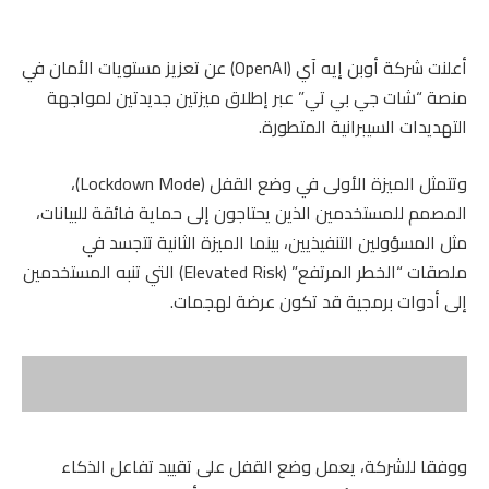
أعلنت شركة أوبن إيه آي (OpenAI) عن تعزيز مستويات الأمان في
منصة “شات جي بي تي” عبر إطلاق ميزتين جديدتين لمواجهة
التهديدات السيبرانية المتطورة.
وتتمثل الميزة الأولى في وضع القفل (Lockdown Mode)،
المصمم للمستخدمين الذين يحتاجون إلى حماية فائقة للبيانات،
مثل المسؤولين التنفيذيين، بينما الميزة الثانية تتجسد في
ملصقات “الخطر المرتفع” (Elevated Risk) التي تنبه المستخدمين
إلى أدوات برمجية قد تكون عرضة لهجمات.
ووفقا للشركة، يعمل وضع القفل على تقييد تفاعل الذكاء