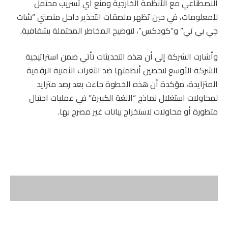
الاصطناعي مع الأنظمة الخارجية ومنع أي تسريب محتمل
للمعلومات، في حين تظهر ملصقات التحذير داخل منصتي “شات
جي بي تي” و”كودكس”، لتوضيح المخاطر المحتملة بشفافية.
وأشارت الشركة إلى أن هذه التحديثات تأتي ضمن استراتيجية
الشركة الأوسع لتحصين أنظمتها ضد الثغرات الأمنية الرقمية
المتزايدة، مؤكدة أن هذه الخطوة جاءت بعد رصد متزايد
لمحاولات استغلال نماذج “اللغة الكبيرة” في عمليات احتيال
متطورة أو محاولات لاستخراج بيانات غير مصرح بها.