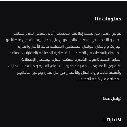
معلومات عنا
موقع بيزنس نيوز منصة إعلامية اقتصادية رائدة ، تسعى لتعزيز صحافة
المال و الأعمال في مصر والعالم العربي على مدار اليوم وتغطي منصتنا عبر
الإنترنت و وسائل التواصل الاجتماعي المختلفة كافة الأخبار والتقارير
المرتبطة بالشركات في القطاعات الاقتصادية المختلفة (العقارات ، الصناعة ؛
التجارة؛ الصحة ؛البنوك، التأمين، السياحة النقل، الإستثمار، الإتصالات ،
تكنولوجيا المعلومات، مع رصد دقيق للاسواق العربية و متابعة استثمارات
وأنشطة قادة ورواد المال والأعمال في كل مكان وتوثيق نجاحاتهم
المختلفة في كافة القطاعات
تواصل معنا
اختياراتنا