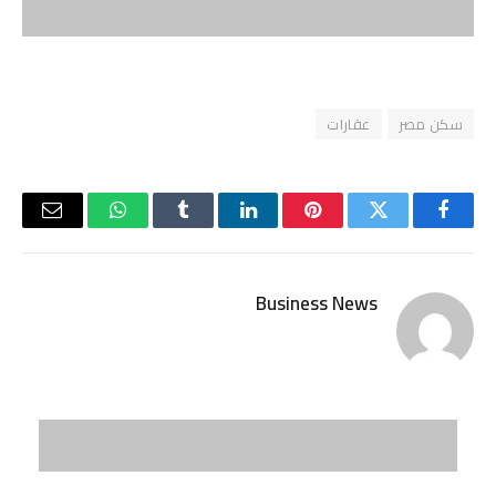
سكن مصر
عقارات
فيسبوك
تويتر
بينتيريست
لينكدإن
Tumblr
واتساب
البريد
الإلكتر
Business News