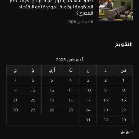
تحفيز الاستثمار وتدوير عجلة الإنتاج.. كيف تدعم
المنظومة الرقمية الموحدة نمو الاقتصاد
المصري؟
6 أغسطس، 2026
التقويم
أغسطس 2026
س
د
ن
ث
أرب
خ
ج
7
6
5
4
3
2
1
14
13
12
11
10
9
8
21
20
19
18
17
16
15
28
27
26
25
24
23
22
31
30
29
« يوليو