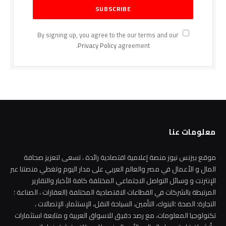
By signing up, you agree to the our terms and our
Privacy Policy
agreement.
معلومات عنا
موقع بيزنس نيوز منصة إعلامية اقتصادية رائدة ، تسعى لتعزيز صحافة
المال و الأعمال في مصر والعالم العربي على مدار اليوم وتغطي منصتنا عبر
الإنترنت و وسائل التواصل الاجتماعي المختلفة كافة الأخبار والتقارير
المرتبطة بالشركات في القطاعات الاقتصادية المختلفة (العقارات ، الصناعة ؛
التجارة؛ الصحة ؛البنوك، التأمين، السياحة النقل، الإستثمار، الإتصالات ،
تكنولوجيا المعلومات، مع رصد دقيق للاسواق العربية و متابعة استثمارات