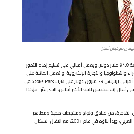
 الهندي موكيش أمبان
و يعد أنانت واحدًا من ثلاثة ورثة لثروة أمباني البالغة 94.8 مليار دولار، ويعمل أمباني على تسليم زمام الأمور
ء والتكنولوجيا والتجارة الإلكترونية. و تعمل العائلة على
زيادة بصمتها العقارية في الخارج، إذ أنفقت شركة أمباني ريلاينس 79 مليون دولار على شراء Stoke Park في
ي يُقال إنه مخصص لابنه الأكبر أكاش، الذي عُيّن مؤخرًا
زل الفاخرة، من فنادق ونوادٍ ومنتجعات صحية ومطاعم
وأبراج سكنية مع إطلالات على المياه الزرقاء للخليج العربي، وبدأ بناؤه في عام 2001، مع انتقال السكان