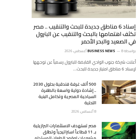
إسناد 6 مناطق جديدة للبحث والتنقيب .. مصر
تكثف اهتمامها بالبحث والتنقيب عن البترول
في الصعيد والبحر الأحمر
بواسطة
8 أغسطس، 2026
BUSINESS NEWS
أعلنت شركة جنوب الوادي القابضة للبترول رسمياً عن توجهها
لإسناد 6 مناطق امتياز جديدة للبحث…
500 ألف غرفة فندقية بحلول 2030
.. إشادة دولية واسعة بالطفرة
السياحية المصرية وتكامل البنية
التحتية
8 أغسطس، 2026
مصر تستهدف الاستثمارات البرازيلية
بـ 11 قطاعاً استراتيجياً وتطلق
مشروعات لوقود الطيران المستدام