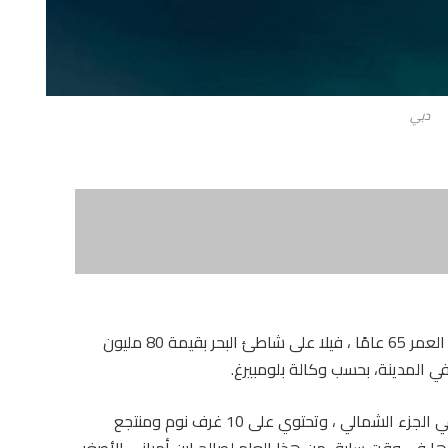
دبي
اشترى الملياردير الهندي موكيش أمباني،البالغ من العمر 65 عامًا ، فيلا على شاطئ البحر بقيمة 80 مليون
ي المدينة، بحسب وكالة بلومبيرغ.
الفيلا تقع في منطقة نخلة جميرا بجانب الشاطئ في الجزء الشمالي ، وتحتوي على 10 غرف نوم ومنتجع
ا في وقت سابق من هذا العام لصالح ابن أمباني الأصغر،