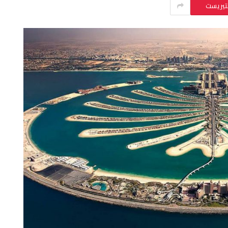
نتيريست