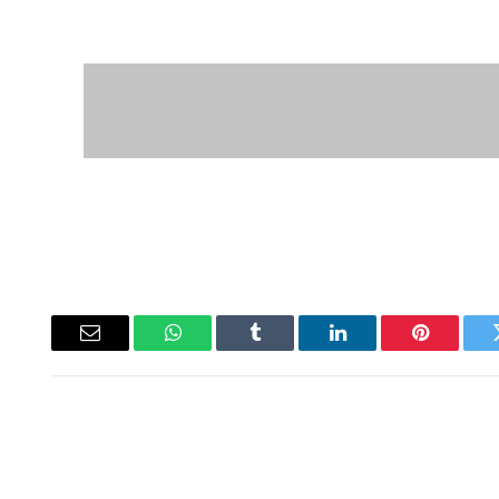
ويتر
بينتيريست
لينكدإن
Tumblr
واتساب
البريد
الإلكتروني