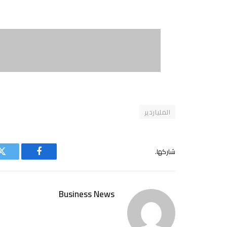
الملياردير
شاركها.
فيسبوك
ت
Business News