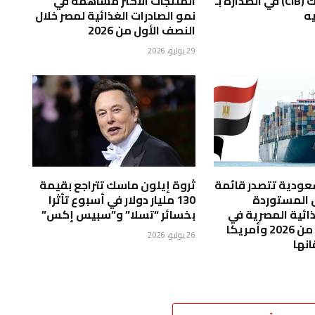
المنتهى ..بنك (CIB) في الصدارة بـ
المنتجات الأكثر مساهمة في
نمو الصادرات الغذائية لمصر خلال
النصف الأول من 2026
29 يوليو، 2026
لسعودية تتصدر قائمة
ثروة إيلون ماسك تتراجع بقيمة
ق المستوردة
130 مليار دولار في أسبوع تأثرا
ذائية المصرية في
بخسائر “تسلا” و”سبيس إكس”
النصف الأول من 2026 وأمريكا
26 يوليو، 2026
انها