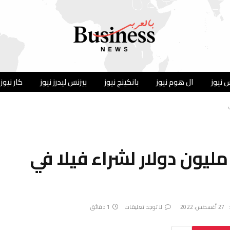
 نيوز
ال هوم نيوز
بانكينج نيوز
بيزنس ليدرز نيوز
كار نيوز
لياردير هندي يدفع 80 مليون دولار لشراء فيلا في
27 أغسطس، 2022
لا توجد تعليقات
1 دقائق