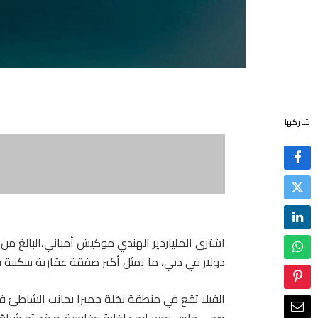
شاركها
دولار في دبي، ما يمثل أكبر صفقة عقارية سكنية ف
صحي خاص ومسابح داخلية وخارجية. و قد تم شراؤه