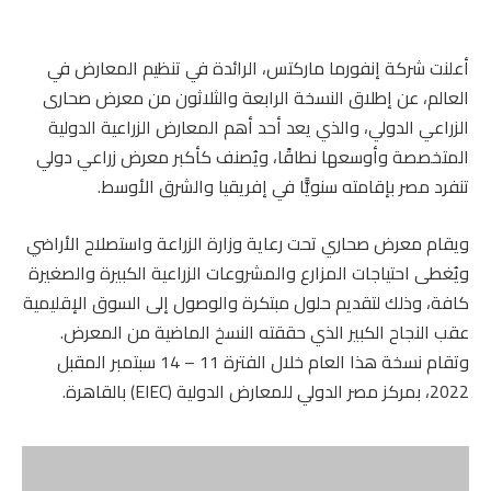
أعلنت شركة إنفورما ماركتس، الرائدة في تنظيم المعارض في
العالم، عن إطلاق النسخة الرابعة والثلاثون من معرض صحارى
الزراعي الدولي، والذي يعد أحد أهم المعارض الزراعية الدولية
المتخصصة وأوسعها نطاقًا، ويُصنف كأكبر معرض زراعي دولي
تنفرد مصر بإقامته سنويًّا في إفريقيا والشرق الأوسط.
ويقام معرض صحاري تحت رعاية وزارة الزراعة واستصلاح الأراضي
ويُغطى احتياجات المزارع والمشروعات الزراعية الكبيرة والصغيرة
كافة، وذلك لتقديم حلول مبتكرة والوصول إلى السوق الإقليمية
عقب النجاح الكبير الذي حققته النسخ الماضية من المعرض.
وتقام نسخة هذا العام خلال الفترة 11 – 14 سبتمبر المقبل
2022، بمركز مصر الدولي للمعارض الدولية (EIEC) بالقاهرة.