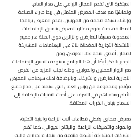
المبتكرة التي تخدم المجال الزراعي على مدار العام.
وتماشيًا مع هدف المعرض المتمثل في ربط خبراء الصناعة
وإنشاء شبكة ضخمة من المهنيين، يقدم المعرض برنامجًا
للمطابقة، حيث يقوم ممثلو المعرض بتنسيق الإجتماعات
المجدولة مسبقًا للعارضين والزائرين ذوي الصلة عبر جميع
الأنشطة التجارية المغطاة بناءً على الإهتمامات المشتركة
لضمان أقصى نتيجة لكلا الطرفين. ومن
الجدير بالذكر أيضًا أن هذا البرنامج يستهدف تنسيق الإجتماعات
مع الزوار المحليين والدوليين، وذلك لجلب المزيد من الفرص
التجارية للعارضين والشركاء. وبالإضافة لذلك سيصاحب المعرض
مؤتمر ومجموعة من ورش العمل التي ستمتد على مدار جميع
الأيام وستساهم في التعرف على أحدث التقنيات بالإضافة إلى
السماح بتبادل الخبرات المختلفة.
معرض صحارى يغطي قطاعات آلات الزراعة والبنية التحتية،
والمواد والتطبيقات الزراعية، والإنتاج الحيواني، كما تضم
الشركات المشاركة أنشطة متنوعة من بينها: والجرارات وآلات