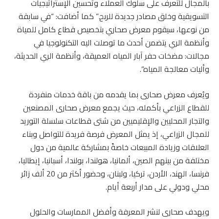
بالمجال للتعرف على سلوك العملاء وتحسين الإستراتيجيات
التسويقية وخلق مصادر جديدة للربح.” كما أضافت: “في سابقة
من نوعها، سيقوم معرض صحاري بتخصيص قطاع كامل للمياة
وأنظمة الري يتضمن أحدث ما توصلت اليه التكنولوجيا في
مجالات: مضخات حفر آبار المياه العميقة، وأنظمة الري الحديثة،
وأليات معالجة المياه”.
ويُعرف معرض صحارى بما يقدمه من باقة خدمات منفردة
للقطاع الزراعي بأكمله، حيث يجمع معرض صحارى المصنعين
والتجار المحليين والإقليميين من شتى قطاعات سلسلة التوريد
للمجال الزراعي، إذ يمثل المعرض فرصة فريدة للتواصل وبناء
العلاقات وزيادة المبيعات خاصةً بمشاركة عالمية من دول
مختلفة من بينهم الصين، ألمانيا، هولندا، بولندا، أسبانيا، إيطاليا،
فرنسا، الهند، الأردن، تركيا، ولبنان، وحضور أكثر من 20 ألف زائر
محلي ودولي على مدار أربعة أيام.
ويهدف صحارى لنشر المعرفة وأفضل الممارسات والحلول