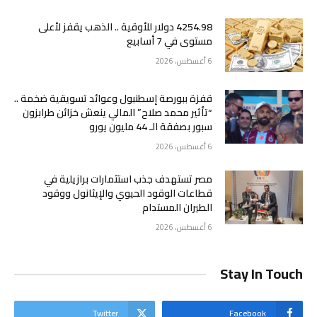
4254.98 دولار للأوقية .. الذهب يقفز لأعلى
مستوى في 7 أسابيع
6 أغسطس، 2026
قفزة ببورصة إسطنبول وعوائد تسويقية ضخمة ..
“تأثير محمد صلاح” المالي ينعش خزائن طرابزون
سبور بصفقة الـ 44 مليون يورو
6 أغسطس، 2026
مصر تستهدف جذب استثمارات برازيلية في
قطاعات الوقود الحيوي والإيثانول ووقود
الطيران المستدام
6 أغسطس، 2026
Stay In Touch
Twitter
Facebook