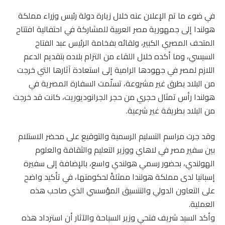
في ضوء ما تم الإعلان عنه خلال زيارة دولة رئيس وزراء مملكة
هولندا إلى جمهورية مصر العربية للمشاركة في احتفالية افتتاح
المتحف المصري الكبير، ولقائه بفخامة الرئيس عبد الفتاح
السيسي، وما أكده خلال اللقاء من التزام بلاده بتقديم الدعم
اللازم لمصر في جهودها الرامية إلى استعادة آثارها التي خرجت
من البلاد بطرق غير مشروعة، تسلّمت السفارة المصرية في
هولندا رأس تمثال حجري من حجر الجرانوديوريت، كانت قد خرجت
من البلاد بطريقة غير شرعية.
وقد جرت مراسم التسليم الرسمية والتوقيع على محضر الاستلام
بين سفير مصر في لاهاي ووزير التعليم والثقافة والعلوم
الهولندي، بحضور رسمي هولندي واسع، بالإضافة إلى سفيرة
إسبانيا لدى مملكة هولندا ممثلةً لحكومتها، في تأكيد واضح
على التعاون الدولي والتنسيق المؤسسي الذي صاحب هذه
العملية.
وأكد السيد شريف فتحي وزير السياحة والآثار أن استرداد هذه