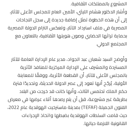
المشروع بالممتلكات الثقافية.
وأشار الدكتور هشام الليثي، الأمين العام للمجلس الأعلى للآثار،
إلى أن هذه الخطوة تمثل إضافة جديدة إلى سجل النجاحات
المصرية في ملف استرداد الآثار، وتعكس التزام الدولة المصرية
بحماية تراثها الحضاري وصون هويتها الثقافية، بالتعاون مع
المجتمع الدولي.
وأوضح السيد شعبان عبد الجواد، مدير عام الإدارة العامة للآثار
المستردة والمشرف على الإدارة المركزية للمنافذ الأثرية
بالمجلس الأعلى للآثار، أن القطعة الأثرية، ووفقًا للمعاينة
الأولية، يُرجّح أنها تعود إلى عصر الدولة الحديثة، وتحديدًا فترة
حكم الملك تحتمس الثالث، وأنها كانت قد خرجت من البلاد
بطريقة غير مشروعة، قبل أن يتم رصدها أثناء عرضها في معرض
الفنون الجميلة (TEFAF) بمدينة ماسترخيت الهولندية عام 2022،
حيث قامت السلطات الهولندية بضبطها واتخاذ الإجراءات
القانونية اللازمة حيالها.