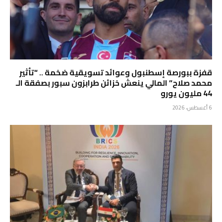
قفزة ببورصة إسطنبول وعوائد تسويقية ضخمة .. “تأثير
محمد صلاح” المالي ينعش خزائن طرابزون سبور بصفقة الـ
44 مليون يورو
6 أغسطس، 2026