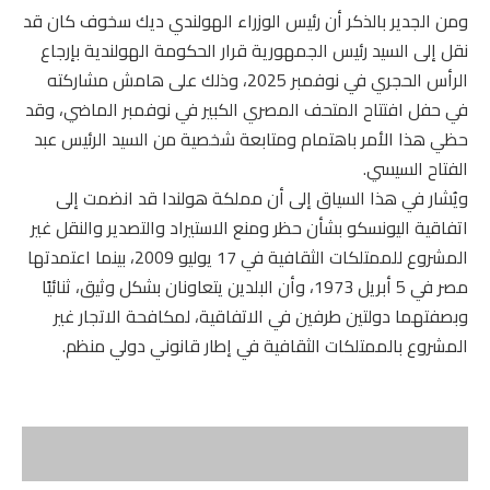
ومن الجدير بالذكر أن رئيس الوزراء الهولندي ديك سخوف كان قد
نقل إلى السيد رئيس الجمهورية قرار الحكومة الهولندية بإرجاع
الرأس الحجري في نوفمبر 2025، وذلك على هامش مشاركته
في حفل افتتاح المتحف المصري الكبير في نوفمبر الماضي، وقد
حظي هذا الأمر باهتمام ومتابعة شخصية من السيد الرئيس عبد
الفتاح السيسي.
ويُشار في هذا السياق إلى أن مملكة هولندا قد انضمت إلى
اتفاقية اليونسكو بشأن حظر ومنع الاستيراد والتصدير والنقل غير
المشروع للممتلكات الثقافية في 17 يوليو 2009، بينما اعتمدتها
مصر في 5 أبريل 1973، وأن البلدين يتعاونان بشكل وثيق، ثنائيًا
وبصفتهما دولتين طرفين في الاتفاقية، لمكافحة الاتجار غير
المشروع بالممتلكات الثقافية في إطار قانوني دولي منظم.