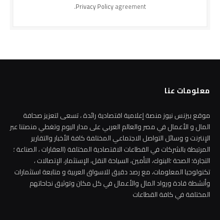
Privacy Policy
agreement.
معلومات عنا
موقع بيزنس نيوز منصة إعلامية اقتصادية رائدة ، تسعى لتعزيز صحافة
المال و الأعمال في مصر والعالم العربي على مدار اليوم وتغطي منصتنا عبر
الإنترنت و وسائل التواصل الاجتماعي المختلفة كافة الأخبار والتقارير
المرتبطة بالشركات في القطاعات الاقتصادية المختلفة (العقارات ، الصناعة ؛
التجارة؛ الصحة ؛البنوك، التأمين، السياحة النقل، الإستثمار، الإتصالات ،
تكنولوجيا المعلومات، مع رصد دقيق للاسواق العربية و متابعة استثمارات
وأنشطة قادة ورواد المال والأعمال في كل مكان وتوثيق نجاحاتهم
المختلفة في كافة القطاعات