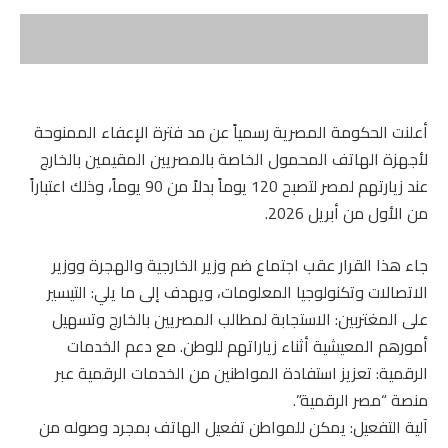
أعلنت الحكومة المصرية رسمياً عن مد فترة الإعفاء الممنوحة
لأجهزة الهاتف المحمول الخاصة بالمصريين المقيمين بالخارج
عند زيارتهم لمصر لتصبح 120 يوماً بدلاً من 90 يوماً، وذلك اعتباراً
من الأول من أبريل 2026.
جاء هذا القرار عقب اجتماع ضم وزير الخارجية والهجرة ووزير
الاتصالات وتكنولوجيا المعلومات، ويهدف إلى ما يلي: التيسير
على المغتربين: الاستجابة لمطالب المصريين بالخارج وتسهيل
أمورهم المعيشية أثناء زياراتهم للوطن. مع دعم الخدمات
الرقمية: تعزيز استفادة المواطنين من الخدمات الرقمية عبر
منصة “مصر الرقمية”.
آلية التفعيل: يمكن للمواطن تفعيل الهاتف بمجرد وصوله من