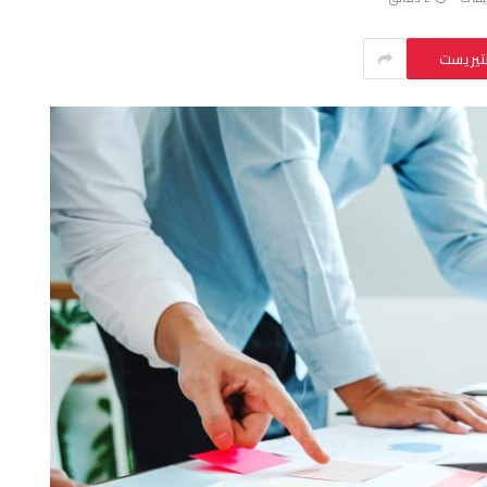
نتيريست