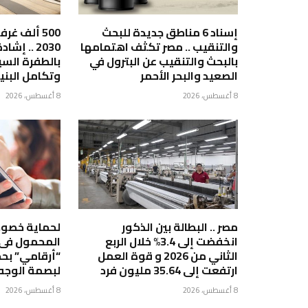
إسناد 6 مناطق جديدة للبحث
500 ألف غ
والتنقيب .. مصر تكثف اهتمامها
2030 .. إ
بالبحث والتنقيب عن البترول في
بالطفرة السي
الصعيد والبحر الأحمر
وتكامل البني
8 أغسطس، 2026
8 أغسطس، 2026
مصر .. البطالة بين الذكور
لحماية خصوص
انخفضت إلى 3.4% خلال الربع
المحمول فى 
الثاني من 2026 و قوة العمل
“أرقامي” بح
ارتفعت إلى 35.64 مليون فرد
لبصمة الوجه و
8 أغسطس، 2026
8 أغسطس، 2026