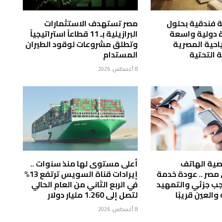
رفة فندقية بحلول
مصر تستهدف الاستثمارات
شادة دولية واسعة
البرازيلية بـ 11 قطاعاً استراتيجياً
احية المصرية
وتطلق مشروعات لوقود الطيران
ة التحتية
المستدام
8 أغسطس، 2026
ية الهاتف
أعلى مستوى لها منذ سنوات ..
مصر .. عودة خدمة
إيرادات قناة السويس ترتفع 13%
جب جزئي والتمهيد
في الربع الثاني من العام الحالي
العين قريبًا
لتصل إلى 1.260 مليار دولار
8 أغسطس، 2026