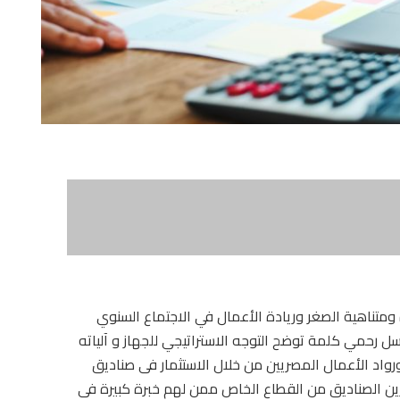
متناهية الصغر وريادة الأعمال في الاجتماع السنوي
دوق DisrupTech حيث إلقاء باسل رحمي كلمة توضح التوجه الاستراتيجي للجهاز و آلياته
ورواد الأعمال المصريين من خلال الاستثمار فى صناديق
رين الصناديق من القطاع الخاص ممن لهم خبرة كبيرة فى