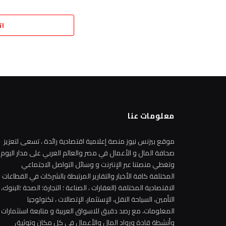
ات
معلومات عنا
موقع بيزنس نيوز منصة إعلامية اقتصادية رائدة ، تسعى لتعزيز
صحافة المال و الأعمال في مصر والعالم العربي على مدار اليوم
وتغطي منصتنا عبر الإنترنت و وسائل التواصل الاجتماعي
المختلفة كافة الأخبار والتقارير المرتبطة بالشركات في القطاعات
الاقتصادية المختلفة (العقارات ، الصناعة ؛ التجارة؛ الصحة ؛البنوك،
التأمين، السياحة النقل، الإستثمار، الإتصالات ، تكنولوجيا
المعلومات، مع رصد دقيق للاسواق العربية و متابعة استثمارات
وأنشطة قادة ورواد المال والأعمال في كل مكان وتوثيق