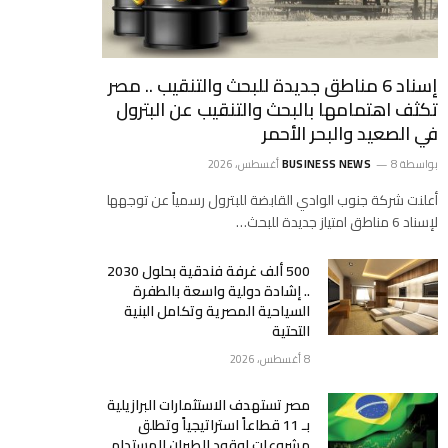
إسناد 6 مناطق جديدة للبحث والتنقيب .. مصر
تكثف اهتمامها بالبحث والتنقيب عن البترول
في الصعيد والبحر الأحمر
بواسطة
8 أغسطس، 2026
BUSINESS NEWS
أعلنت شركة جنوب الوادي القابضة للبترول رسمياً عن توجهها
لإسناد 6 مناطق امتياز جديدة للبحث…
500 ألف غرفة فندقية بحلول 2030
.. إشادة دولية واسعة بالطفرة
السياحية المصرية وتكامل البنية
التحتية
8 أغسطس، 2026
مصر تستهدف الاستثمارات البرازيلية
بـ 11 قطاعاً استراتيجياً وتطلق
مشروعات لوقود الطيران المستدام