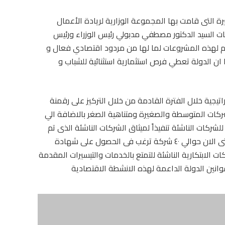
 التى قامت بها المجموعة الوزارية لريادة الأعمال
ت السيد الدكتور مصطفي مدبولي رئيس الوزراء ورئيس
م لهذه المشروعات لما لها من مردود اقتصادي فعال و
ا ان الدولة تعطي فرص استثمارية استثنائية للشباب و
تيجية خلال الفترة القادمة من خلال التركيز على رقمنة
كات المتوسطة والصغيرة ومتناهية الصغر بالاضافة الي
للشركات الناشئة تنفيذاً لميثاق الشركات الناشئة الذى تم
الاعلان عنه على هامش قمة رايز اب حيث تقدم حتى الان حوالي ٤٠ شركة ترغب فى الحصول على شهادة
ت الابتكارية الناشئة للتمتع بالخدمات والتيسيرات المقدمة
انين الدولة الداعمة لهذه الانشطة الاقتصادية