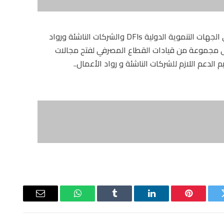
كما عقد رحمي اجتماعات مع مجموعة من ممثلي الجهات التنموية الدولية DFIs والشركات الناشئة ورواد
لى مجموعة من قيادات القطاع المصرفي لفتح مجالات
الدعم اللازم للشركات الناشئة و رواد الأعمال..
ويتر
بينتيريست
لينكدإن
Tumblr
واتساب
البريد
الإلكتروني