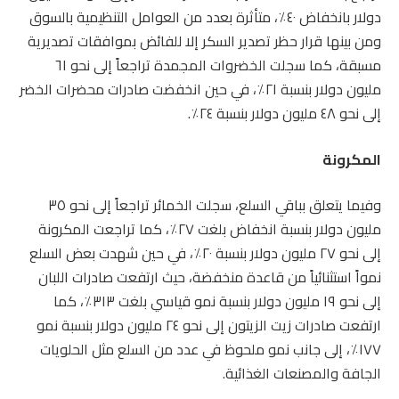
دولار بانخفاض ٤٠٪، متأثرة بعدد من العوامل التنظيمية بالسوق
ومن بينها قرار حظر تصدير السكر إلا للفائض بموافقات تصديرية
مسبقة، كما سجلت الخضروات المجمدة تراجعاً إلى نحو ٦١
مليون دولار بنسبة ٢١٪، في حين انخفضت صادرات محضرات الخضر
إلى نحو ٤٨ مليون دولار بنسبة ٢٤٪.
المكرونة
وفيما يتعلق بباقي السلع، سجلت الخمائر تراجعاً إلى نحو ٣٥
مليون دولار بنسبة انخفاض بلغت ٢٧٪، كما تراجعت المكرونة
إلى نحو ٢٧ مليون دولار بنسبة ٢٠٪، في حين شهدت بعض السلع
نمواً استثنائياً من قاعدة منخفضة، حيث ارتفعت صادرات اللبان
إلى نحو ١٩ مليون دولار بنسبة نمو قياسي بلغت ٣١٣٪، كما
ارتفعت صادرات زيت الزيتون إلى نحو ٢٤ مليون دولار بنسبة نمو
١٧٧٪، إلى جانب نمو ملحوظ في عدد من السلع مثل الحلويات
الجافة والمصنعات الغذائية.