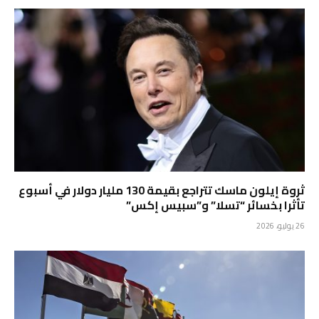
ثروة إيلون ماسك تتراجع بقيمة 130 مليار دولار في أسبوع
تأثرا بخسائر “تسلا” و”سبيس إكس”
26 يوليو، 2026