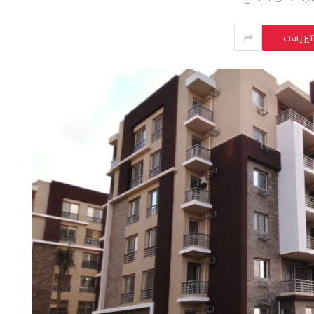
نتيريست