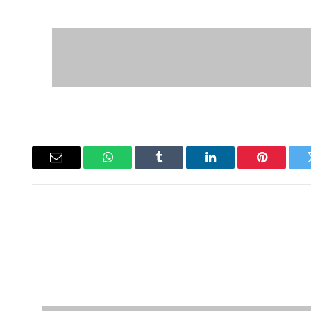
ويتر
بينتيريست
لينكدإن
Tumblr
واتساب
البريد
الإلكتروني