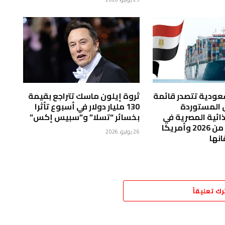
لسعودية تتصدر قائمة
ثروة إيلون ماسك تتراجع بقيمة
ق المستوردة
130 مليار دولار في أسبوع تأثرا
ذائية المصرية في
بخسائر “تسلا” و”سبيس إكس”
النصف الأول من 2026 وأمريكا
26 يوليو، 2026
انها
رك تعليقاً