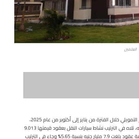
العلمين
تصدر نشاط العقارات والأراضي، قائمة عقود التأجير التمويلي خلال الفترة من يناير إلى أكتوبر من عام 2025،
مستحوذًا على نسبة 77.97% بقيمة 109.1 مليار جنيه، تلاه في الترتيب نشاط سيارات النقل بعقود قيمتها 9.013
مليار جنيه بنسبة 6.44% ثم نشاط آلات ومعدات بقيمة عقود بلغت 7.9 مليار جنيه بنسبة 5.65% وجاء في الترتيب