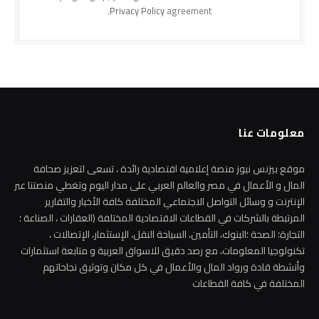
Privacy Policy
agreement.
معلومات عنا
موقع بيزنس نيوز منصة إعلامية اقتصادية رائدة ، تسعى لتعزيز صحافة
المال و الأعمال في مصر والعالم العربي على مدار اليوم وتغطي منصتنا عبر
الإنترنت و وسائل التواصل الاجتماعي المختلفة كافة الأخبار والتقارير
المرتبطة بالشركات في القطاعات الاقتصادية المختلفة (العقارات ، الصناعة ؛
التجارة؛ الصحة ؛البنوك، التأمين، السياحة النقل، الإستثمار، الإتصالات ،
تكنولوجيا المعلومات، مع رصد دقيق للاسواق العربية و متابعة استثمارات
وأنشطة قادة ورواد المال والأعمال في كل مكان وتوثيق نجاحاتهم
المختلفة في كافة القطاعات