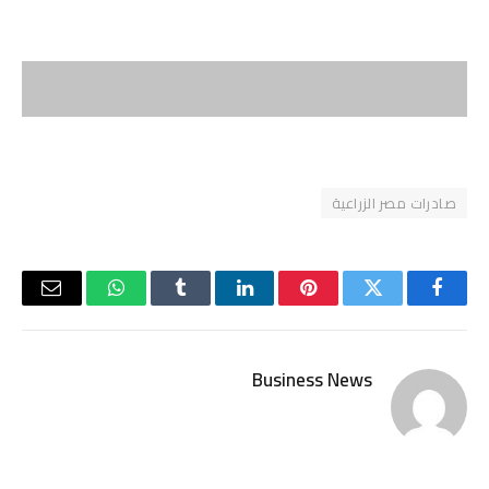
صادرات مصر الزراعية
فيسبوك
تويتر
بينتيريست
لينكدإن
Tumblr
واتساب
البريد
الإلكتر
Business News