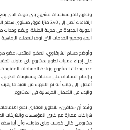
وتطرق لآخر مستجدات مشروع باى مونت الذى يقع فى
ارتفاعات تصل إلى 240 مترًا فوق م
الدولية الجديدة فى مدينة الجلالة، ويضم وحدات مت
البحر، وجميع الخدمات التى توفر للعملاء الرفاهية و
وأوضح حسام الشرقاوي، العضو المنتدب، عضو مجل
على إجراء عمليات تطوير بمشروع باى ماونت لتحقيق 
عدد وحدات المشروع وزيادة المساحات المفتوحة، و
وإتمام المحاذاة على منحنيات ومستويات الطريق،
والبدء فى الأعمال الخرسانية فى المشروع.
وأكد أن «مافين» للتطوير العقارى تضع اهتمامات 
شراكات مميزة مع كبرى المؤسسات والشركات العال
مشروعى كالى كوست وباى ماونت، وأن أبرز هذه ال