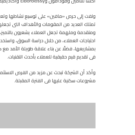
أكسا للتأمين وفودافون وElBorolossy وأكاديمية الاسكواش وLandscape structure وAquatixو IBM.
ولفت إلى حرص «مافين» على توسيع نشاطها وتعزيز 
تمتلك العديد من المقومات والأهداف التى تجعلها
ومتقدمة وملهمة تجعل العملاء يشعرون بالتميز، 
احتياجات العملاء، من خلال دراسة السوق، واستخد
بمشاريعها، فضلًا عن بناء علاقة طويلة الأمد مع 
فى تقديم قيم حقيقية للعملاء بأحدث التقنيات.
وأكد أن الشركة تبحث عن مزيد من الفرص الاستث
مشروعات سكنية عليها فى الفترة المقبلة.