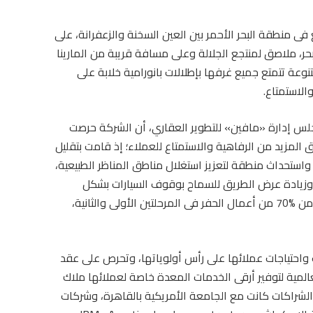
 منطقة البحر الأحمر بين العين السخنة والزعفرانة، على
ستوى سطح البحر، ملاصق لمنتجع الجلالة وعلى مسافة قريبة من المارينا
نوعة تتمتع جميع غرفها بإطلالات بانورامية خلابة على
الاستمتاع.
س إدارة «مافين» للتطوير العقاري، أن الشركة حرصت
المزيد من الرفاهية والاستمتاع للعملاء؛ إذ قامت بتقليل
استحداث منطقة لتعزيز استغلال مناطق المناظر الطبيعية،
 وزيادة عرض الطريق للسماح بوقوف السيارات بشكل
أفضل، إلى جانب أنه تم الانتهاء من تنفيذ ما يقرب من %70 من أعمال الحفر فى المرحلتين الأولى والثانية،
واحتياجات عملائها على رأس أولوياتها، وتحرص على عقد
مية لتوفير أرقى الخدمات المعدة خاصة لعملائها ملاك
شراكات كانت مع الجامعة الأمريكية بالقاهرة، وشركات