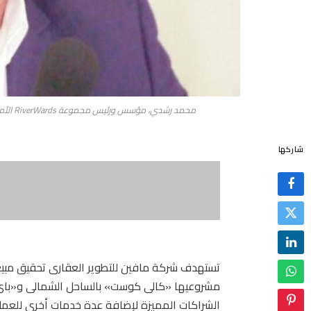
محمد رشدي، مؤسس ورئيس مجموعة RiverWards الأمريكية، نائب الرئيس وعضو مجلس إدارة شركة مافين للتطوير العقاري
شاركها
تستهدف شركة مافين للتطوير العقارى تحقيق مبيعات
مشروعيها «كالى كوست» بالساحل الشمالى و«باى م
الشراكات المميزة لإضافة عدة خدمات أخرى للعملا