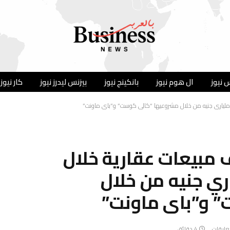
 نيوز
ال هوم نيوز
بانكينج نيوز
بيزنس ليدرز نيوز
كار نيوز
 ملياري جنيه من خلال مشروعيها “كالى كوست” و”باى ماونت”
مبيعات عقارية خلال
اري جنيه من خلال
 و”باى ماونت”
تعليقات
4 دقائق