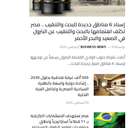
إسناد 6 مناطق جديدة للبحث والتنقيب .. مصر
تكثف اهتمامها بالبحث والتنقيب عن البترول
في الصعيد والبحر الأحمر
بواسطة
8 أغسطس، 2026
BUSINESS NEWS
أعلنت شركة جنوب الوادي القابضة للبترول رسمياً عن توجهها
لإسناد 6 مناطق امتياز جديدة للبحث…
500 ألف غرفة فندقية بحلول 2030
.. إشادة دولية واسعة بالطفرة
السياحية المصرية وتكامل البنية
التحتية
8 أغسطس، 2026
مصر تستهدف الاستثمارات البرازيلية
بـ 11 قطاعاً استراتيجياً وتطلق
مشروعات لوقود الطيران المستدام