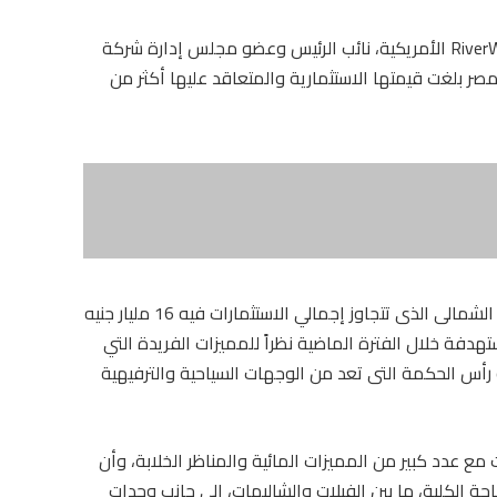
قال محمد رشدي، مؤسس ورئيس مجموعة RiverWards الأمريكية، نائب الرئيس وعضو مجلس إدارة شركة
ر بلغت قيمتها الاستثمارية والمتعاقد عليها أكثر من
وأضاف «رشدى» أن مشروع كالى كوست بالساحل الشمالى الذى تتجاوز إجمالي الاستثمارات فيه 16 مليار جنيه
ت المستهدفة خلال الفترة الماضية نظراً للمميزات الفريدة التي
أس الحكمة التى تعد من الوجهات السياحية والترفيهية
مع عدد كبير من المميزات المائية والمناظر الخلابة، وأن
لمشروع تُمثل حوالى %13 من المساحة الكلية، ما بين الفيلات والشاليهات، إلى جانب وحدات