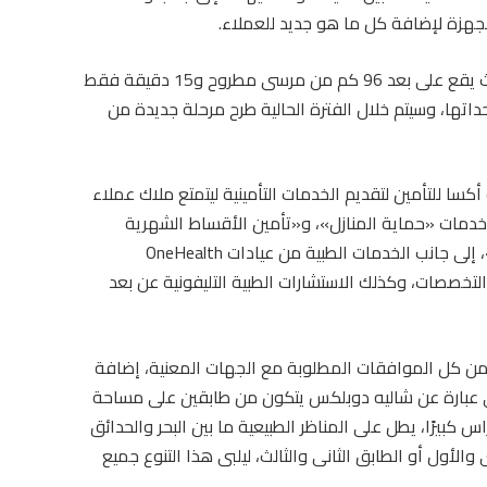
مجهزة لإضافة كل ما هو جديد للعملاء.
وأوضح أن «كالى كوست» يتمتع بموقع متميز؛ حيث يقع على بعد 96 كم من مرسى مطروح و15 دقيقة فقط
ضبعة، وتم الانتهاء من بيع %20 من وحداتها، وسيتم خلال الفترة الحالية طرح مرحلة جديدة من
 للتأمين لتقديم الخدمات التأمينية ليتمتع ملاك عملاء
ل خدمات «حماية المنازل»، و«تأمين الأقساط الشهرية
لصالح العملاء»، وخدمة «المساعدة على الطريق»، إلى جانب الخدمات الطبية من عيادات OneHealth
 على جميع التخصصات، وكذلك الاستشارات الطبية التليفونية عن بعد
ن كل الموافقات المطلوبة مع الجهات المعنية، إضافة
ى عبارة عن شاليه دوبلكس يتكون من طابقين على مساحة
م غرفتين إلى 4 غرف نوم وتراس كبيرًا، يطل على المناظر الطبيعية ما بين البحر والحدائق
 والأول أو الطابق الثانى والثالث، ليلبى هذا التنوع جميع