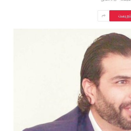
نتيريست