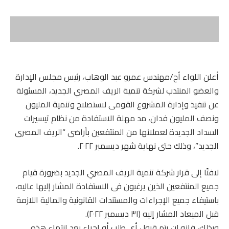
أعلن اللواء أح/مهندس عمرو عبد الوهاب، رئيس مجلس الإدارة
والعضو المنتدب لشركة تنمية الريف المصري الجديد، المسئولة
عن تنفيذ وإدارة المشروع القومى لاستصلاح وتنمية المليون
ونصف المليون فدان، مد مهلة الاستفادة من نظام تيسيرات
السداد الجديدة لعملائها من المنتفعين بأراضى “الريف المصرى
الجديد”، وذلك حتى نهاية شهر ديسمبر ٢٠٢٢.
لافتًا إلى قرار شركة تنمية الريف المصري الجديد بضرورة قيام
جميع المنتفعين الذين يرغبون فى الاستفادة المشار إليها عاليه،
باستيفاء جميع الإجراءات والمستندات القانونية والمالية اللازمة
قبل الميعاد المشار إليه (٣١ ديسمبر ٢٠٢٢).
وبذلك، فإنه لن يتم قبول أى طلب أو إجراء بعد انتهاء هذه