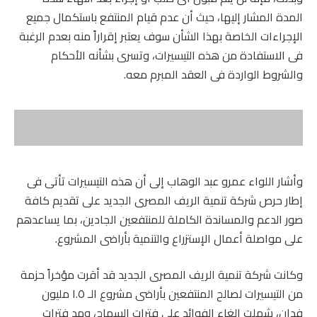
المدة المشار إليها، حيث أن عدم قيام المنتفع باستكمال جميع
الإجراءات الخاصة بهذا الشأن سوف يعتبر إقراراً منه بعدم الرغبة
فى الاستفادة من هذه التيسيرات، وتسرى بشأنه الأحكام
والشروط الواردة فى العقد المبرم معه.
وأشار اللواء عمرو عبد الوهاب إلى أن هذه التيسيرات تأتى فى
إطار حرص شركة تنمية الريف المصرى الجديد على تقديم كافة
صور الدعم والمساندة الكاملة للمنتفعين الجادين، بما يساعدهم
على مواصلة أعمال الإستزراع والتنمية بأراضى المشروع.
وكانت شركة تنمية الريف المصرى الجديد قد أقرت مؤخراً حزمة
من التيسيرات لصالح المنتفعين بأراضى مشروع الـ ١.٥ مليون
فدان، شملت إلغاء الفوائد على فترات السماح، ومد فترات