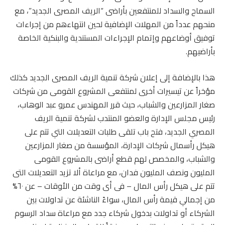
السماح والسداد للمنتفعين بأراضى “الريف المصرى الجديد”، مع
منحهم عدداً من المهلات الإضافية لحين انتهاءهم من إجراءات
توفيق أوضاعهم وإتمام الإجراءات المستندية والبنكية الخاصة
بأراضيهم.
هذا بالإضافة إلى إعلان شركة تنمية الريف المصرى الجديد كذلك
مؤخراً عن تيسيرات أخرى لمنتفعى المشروع القومى من شركات
صغار المزارعين والشباب، حيث قرر المهندس عمرو عبد الوهاب،
رئيس مجلس الإدارة والعضو المنتدب لشركة تنمية الريف
المصري الجديد، فتح باب تلقى طلبات التعديلات التي تتم على
هيكل رأسمال شركات الإدارة، المؤسسة من صغار المزارعين
والشباب، والمخصص لهم قطع أراضى بالمشروع القومى
المليون ونصف المليون فدان، مع مراعاة ألا تزيد التعديلات التى
تتم على هيكل رأس المال – فى أى وقت من الأوقات – عن ٦٠%
من إجمالي قيمة رأس المال، سواءً الناشئة عن تداولات بين
الشركاء أو تداولات بدخول شركاء جدد مع مراعاة سداد الرسوم