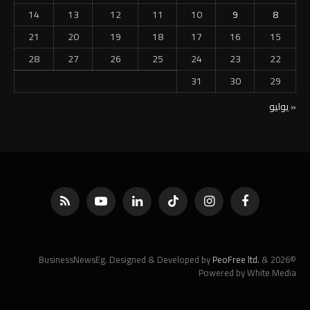
14
13
12
11
10
9
8
21
20
19
18
17
16
15
28
27
26
25
24
23
22
31
30
29
« يوليو
فيسبوك
الانستغرام
تيكتوك
لينكدإن
يوتيوب
RSS
PeoFree ltd.
&
©2026 BusinessNewsEg. Designed & Developed by
Powered by White Media