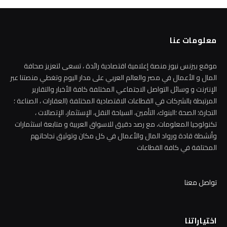
معلومات عنا
موقع بيزنس نيوز منصة إعلامية اقتصادية رائدة ، تسعى لتعزيز صحافة
المال و الأعمال في مصر والعالم العربي على مدار اليوم وتغطي منصتنا عبر
الإنترنت و وسائل التواصل الاجتماعي المختلفة كافة الأخبار والتقارير
المرتبطة بالشركات في القطاعات الاقتصادية المختلفة (العقارات ، الصناعة ؛
التجارة؛ الصحة ؛البنوك، التأمين، السياحة النقل، الإستثمار، الإتصالات ،
تكنولوجيا المعلومات، مع رصد دقيق للاسواق العربية و متابعة استثمارات
وأنشطة قادة ورواد المال والأعمال في كل مكان وتوثيق نجاحاتهم
المختلفة في كافة القطاعات
تواصل معنا
اختياراتنا