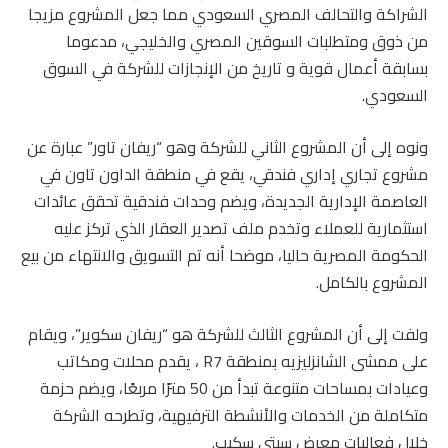
الشراكة والتحالف المصري السعودي مما جعل المشروع مزيجا
من ذوق ومتطلبات السوقين المصري والخليجي، مدعوما
بسابقة أعمال قوية و تاريخ من الإنجازات للشركة في السوق
السعودي.
ونوه إلى أن المشروع الثاني للشركة وهو “ريفان تاور” عبارة عن
مشروع تجاري إداري فندقي، يقع في منطقة الداون تاون في
العاصمة الإدارية الجديدة، ويضم وحدات فندقية تحقق عائدات
استثمارية للعملاء وتخدم ملف تصدير العقار الذي تركز عليه
الحكومة المصرية حاليا، موضحا أنه تم التسويق والانتهاء من بيع
المشروع بالكامل.
ولفت إلى أن المشروع الثالث للشركة هو “ريفان سكوير”، ويقام
على ممشى الشانزليزيه بمنطقة R7 ، يقدم محلات ومكاتب
وعيادات بمساحات متنوعة تبدأ من 50 مترًا مربعًا، ويضم حزمة
متكاملة من الخدمات والأنشطة الترفيهية، وتطرحه الشركة
خلال فعاليات معرض سيتي سكيب.