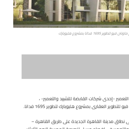
1695 فدانا بمشروع هليوبارك
عمير -إحدى شركات القابضة للتشييد والتعمير- ،
طوير العقارى بمشروع هليوبارك لتطوير 1695 فدانا.
هليوبارك على مساحة 1695 فدانا فى نطاق مدينة القاهرة الجديدة على طريق القاهرة –
تعمير فى إفصاح مرسل للبورصة المصرية اليوم الثلاثاء،