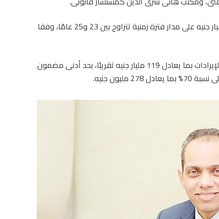
نى، ومكتب هانى سرى الدين كمستشار قانونى.
ويتوقع أن يدرّ هذا المشروع إيرادات بقيمة 397 مليار جنيه على مدار فترة زمنية تتراوح بين 23 و25 عامًا، وفقا
ومن المقرر أن تحصل مصر الجديدة على 30% من الإيرادات بما يعادل 119 مليار جنيه تقريبًا، بحد أدنى مضمون