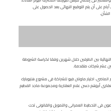
أيام على أن يتم التوقيع النهائى بعد الحصول على
الشأن.
نهائية بين الطرفين خلال شهرين وفقا لكراسة الشروطة
بين عشر شركات متقدمة.
البت والترسية بالشركة، فى 28 ديسمبر الماضى، اختيار ماونتن فيو للشراكة فى مشروع هليوبارك
العقارى أبرزهم حسن علام العقارية ومجموعة ماجد الفطيم
صون فى التخطيط العمرانى والتمويل والقانونى تحت