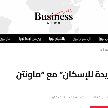
 نيوز
ال هوم نيوز
بانكينج نيوز
بيزنس ليدرز نيوز
كار نيوز
يوبارك
دة للإسكان” مع “ماونتن
2022
لا توجد تعليقات
2 دقائق