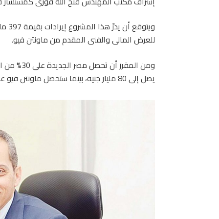
إشراف مكتب المهندس فتح الله فوزى كمستشار ف
للعرض المالى والفنى المقدم من ماونتن فيو.
يصل إلى 80 مليار جنيه، بينما ستحصل ماونتن فيو على نسبة 70% بما يعادل 278 مليون جنيه.