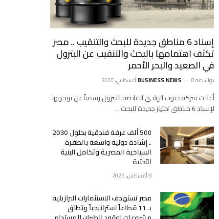
إسناد 6 مناطق جديدة للبحث والتنقيب .. مصر
تكثف اهتمامها بالبحث والتنقيب عن البترول
في الصعيد والبحر الأحمر
بواسطة
8 أغسطس، 2026
BUSINESS NEWS
أعلنت شركة جنوب الوادي القابضة للبترول رسمياً عن توجهها
لإسناد 6 مناطق امتياز جديدة للبحث…
500 ألف غرفة فندقية بحلول 2030
.. إشادة دولية واسعة بالطفرة
السياحية المصرية وتكامل البنية
التحتية
8 أغسطس، 2026
مصر تستهدف الاستثمارات البرازيلية
بـ 11 قطاعاً استراتيجياً وتطلق
مشروعات لوقود الطيران المستدام