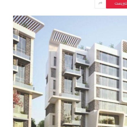
نتيريست