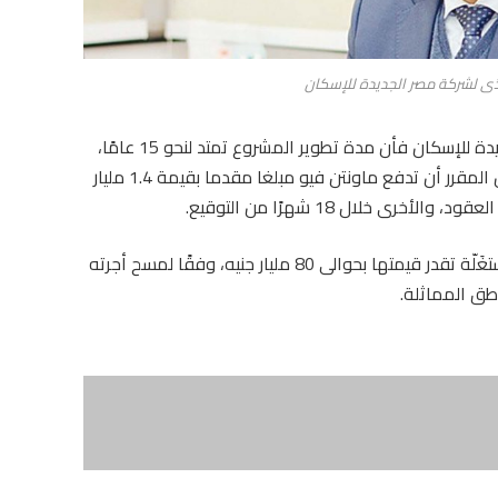
فيذى لشركة مصر الجديدة للإسكان
وحسب تامر ناصر الرئيس التنفيذى لشركة مصر الجديدة للإسكان فأن مدة تطوير المشروع تمتد لنحو 15 عامًا،
بينما تتراوح مدة التحصيل من 23 إلى 25 عامًا، ومن المقرر أن تدفع ماونتن فيو مبلغا مقدما بقيمة 1.4 مليار
ى خلال 18 شهرًا من التوقيع.
وتمتلك مصر الجديدة محفظة أراضٍ ضخمة غير مستغَلّة تقدر قيمتها بحوالى 80 مليار جنيه، وفقًا لمسح أجرته