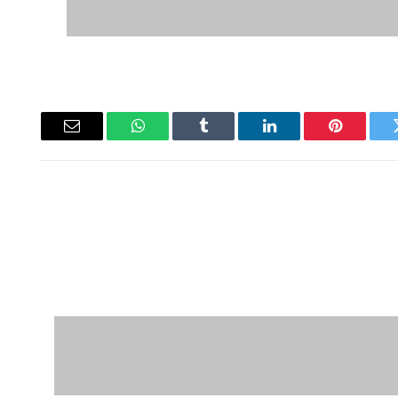
ويتر
بينتيريست
لينكدإن
Tumblr
واتساب
البريد
الإلكتروني