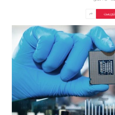
نتيريست