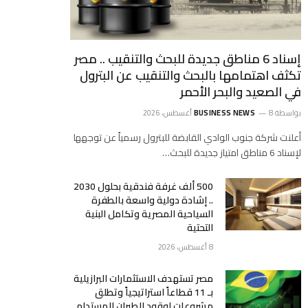
إسناد 6 مناطق جديدة للبحث والتنقيب .. مصر
تكثف اهتمامها بالبحث والتنقيب عن البترول
في الصعيد والبحر الأحمر
بواسطة
8 أغسطس، 2026
BUSINESS NEWS
أعلنت شركة جنوب الوادي القابضة للبترول رسمياً عن توجهها
لإسناد 6 مناطق امتياز جديدة للبحث…
500 ألف غرفة فندقية بحلول 2030
.. إشادة دولية واسعة بالطفرة
السياحية المصرية وتكامل البنية
التحتية
8 أغسطس، 2026
مصر تستهدف الاستثمارات البرازيلية
بـ 11 قطاعاً استراتيجياً وتطلق
مشروعات لوقود الطيران المستدام