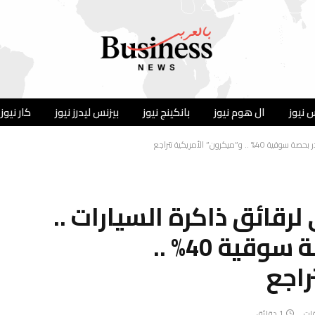
 نيوز
ال هوم نيوز
بانكينج نيوز
بيزنس ليدرز نيوز
كار نيوز
ون” الأمريكية تتراجع
رقائق ذاكرة السيارات ..
“سامسونج” تتصدر بحصة سوقية 40% ..
راجع
قات
1 دقائق