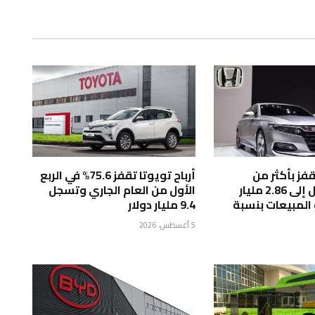
قفز بأكثر من
أرباح تويوتا تقفز 75.6% في الربع
الضعف وتصل إلى 2.86 مليار
الأول من العام الجاري وتسجل
 المبيعات بنسبة
9.4 مليار دولار
5 أغسطس، 2026