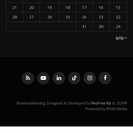
21
20
19
18
17
16
15
28
27
26
25
24
23
22
31
30
29
« يوليو
فيسبوك
الانستغرام
تيكتوك
لينكدإن
يوتيوب
RSS
PeoFree ltd.
&
©2026 BusinessNewsEg. Designed & Developed by
Powered by White Media