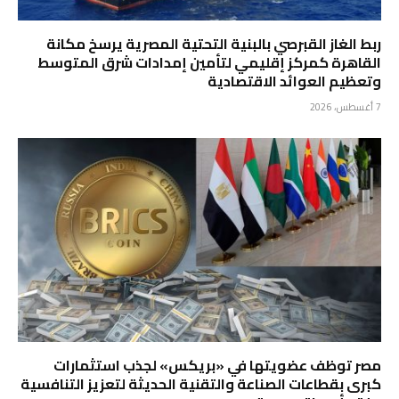
ربط الغاز القبرصي بالبنية التحتية المصرية يرسخ مكانة
القاهرة كمركز إقليمي لتأمين إمدادات شرق المتوسط
وتعظيم العوائد الاقتصادية
7 أغسطس، 2026
مصر توظف عضويتها في «بريكس» لجذب استثمارات
كبرى بقطاعات الصناعة والتقنية الحديثة لتعزيز التنافسية