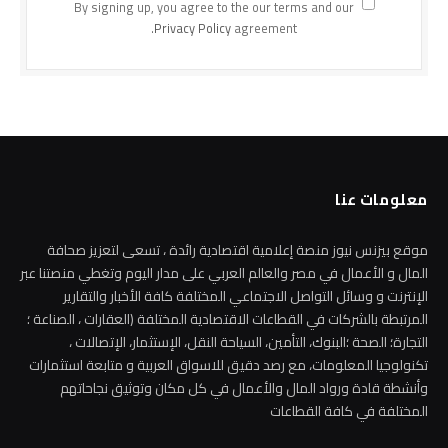
By signing up, you agree to the our terms and our
Privacy Policy
agreement.
معلومات عنا
موقع بيزنس نيوز منصة إعلامية اقتصادية رائدة ، تسعى لتعزيز صحافة
المال و الأعمال في مصر والعالم العربي على مدار اليوم وتغطي منصتنا عبر
الإنترنت و وسائل التواصل الاجتماعي المختلفة كافة الأخبار والتقارير
المرتبطة بالشركات في القطاعات الاقتصادية المختلفة (العقارات ، الصناعة ؛
التجارة؛ الصحة ؛البنوك، التأمين، السياحة النقل، الإستثمار، الإتصالات ،
تكنولوجيا المعلومات، مع رصد دقيق للاسواق العربية و متابعة استثمارات
وأنشطة قادة ورواد المال والأعمال في كل مكان وتوثيق نجاحاتهم
المختلفة في كافة القطاعات