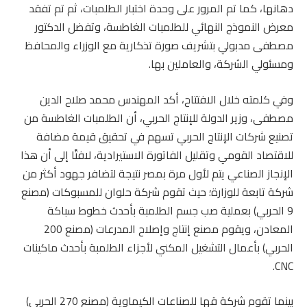
دهانها، كما تم المرور على وحدة اختبار الطلمبات، ثم تم تفقد
معرض النموذج النهائي للطلمبات الغاطسة، وتفضل الدكتور
مصطفى مدبولي بتشريف صورة تذكارية مع الوزراء والمحافظ
ومسئولي الشركة، والعاملين بها.
وفي كلمته خلال الافتتاح، أكد المهندس محمد صلاح الدين
مصطفى، وزير الدولة للإنتاج الحربي، أن الطلمبات الغاطسة من
تصنيع شركات الإنتاج الحربي تسهم في تحقيق قيمة مضافة
للاقتصاد القومي وتقليل الفاتورة الاستيرادية، لافتًا إلى أن هذا
الإنجاز الصناعي يتم لأول مرة بمصر نتيجة لتضافر جهود أكثر من
شركة تابعة للوزارة؛ حيث تقوم شركة حلوان للمسبوكات (مصنع
9 الحربي) بعملية صب جسم الطلمبة بأحدث خطوط سباكة
المعادن، ويقوم مصنع إنتاج وإصلاح المدرعات (مصنع 200
الحربي) بأعمال التشغيل المكني لأجزاء الطلمبة بأحدث ماكينات
CNC.
بينما تقوم شركة قها للصناعات الكيماوية (مصنع 270 الحربي)