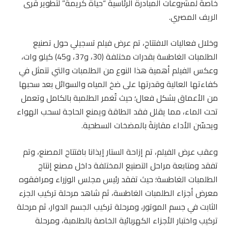
خاصةً لمشروعات المبادرة الرئاسية “حياة كريمة” لتطوير قرى
الريف المصري.
وخلال فعاليات الافتتاح، تم عرض فيلم تسجيلي حول تصنيع
الطلمبات الغاطسة بقدرات مختلفة (30، و37، و45) كيلو وات،
وعكس الفيلم أهمية هذا النوع من الطلمبات والتي تتمثل في
كفاءتها العالية وقدرتها على ضخ المياه والسوائل بعد سحبها
من الأعماق بشكل فعال؛ حيث تُغمر الطلمبة بالكامل وتعمل
تحت الماء، مما يقلل فقد الطاقة ويمنع الحاجة لسحب الهواء
ويحسّن الأداء مقارنةَ بالمضخات السطحية.
وعقب عرض الفيلم، تم إزاحة الستار إيذانا بافتتاح المصنع، وتم
تفقد ومتابعة مراحل التصنيع المختلفة داخل مصنع إنتاج
الطلمبات الغاطسة؛ حيث تفقد رئيس مجلس الوزراء ومرافقوه
معرض أجزاء الطلمبات الغاطسة، ثم شاهد مرحلة تركيب الجزء
الثابت في جسم الموتور، ومرحلة تركيب الجسم الدوار، ثم مرحلة
تركيب واختبار الأجزاء الكهربائية الخاصة بالطلمبة، ومرحلة