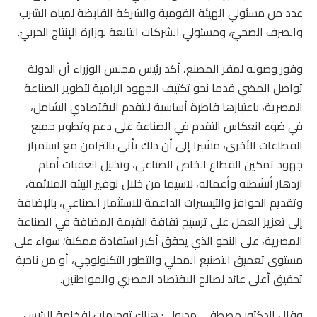
عدد من مسئولي الهيئة القومية والشركة القابضة لمياه الشرب
والصرف الصحيّ، ومسئولي الشركات التابعة لوزارة الإنتاج الحربيّ.
وفور وصوله لمقر المصنع، أكد رئيس مجلس الوزراء أن الدولة
تواصل المضي قدما نحو تكثيف الجهود الرامية لتطوير الصناعة
المصرية، باعتبارها قاطرة أساسية للتقدم الاقتصادي الشامل،
في ضوء انعكاس التقدم في الصناعة على دعم وتطوير جميع
القطاعات الأخرى، مشيرا إلى أن ذلك يأتي بالتزامن مع استمرار
جهود تمكين القطاع الخاص الصناعي، وتذليل العقبات أمام
ازدهار أنشطته وأعماله، لاسيما من خلال توفير البيئة الملائمة،
وتقديم الحوافز والتيسيرات الداعمة للاستثمار الصناعي، بالإضافة
إلى تعزيز العمل على ترسيخ ثقافة القيمة المضافة في الصناعة
المصرية، على النحو الذي يحقق أكبر استفادة ممكنة؛ سواء على
مستوى تعميق التصنيع المحلي والتطور التكنولوجي، أو من ناحية
تحقيق أعلى عائد لصالح الاقتصاد المصري والمواطنين.
وقال الدكتور مصطفى مدبولي: هناك توجيهات لفخامة الرئيس