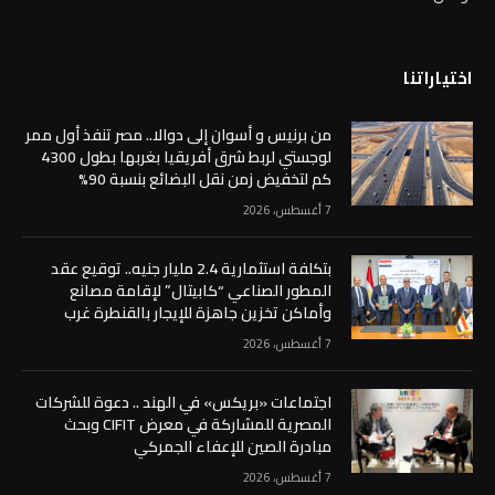
اختياراتنا
من برنيس و أسوان إلى دوالا.. مصر تنفذ أول ممر
لوجستي لربط شرق أفريقيا بغربها بطول 4300
كم لتخفيض زمن نقل البضائع بنسبة 90%
7 أغسطس، 2026
بتكلفة استثمارية 2.4 مليار جنيه.. توقيع عقد
المطور الصناعي “كابيتال” لإقامة مصانع
وأماكن تخزين جاهزة للإيجار بالقنطرة غرب
7 أغسطس، 2026
اجتماعات «بريكس» في الهند .. دعوة للشركات
المصرية للمشاركة في معرض CIFIT وبحث
مبادرة الصين للإعفاء الجمركي
7 أغسطس، 2026