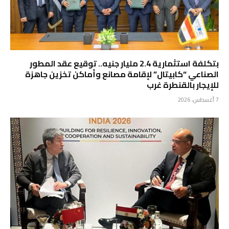
بتكلفة استثمارية 2.4 مليار جنيه.. توقيع عقد المطور
الصناعي “كابيتال” لإقامة مصانع وأماكن تخزين جاهزة
للإيجار بالقنطرة غرب
7 أغسطس، 2026