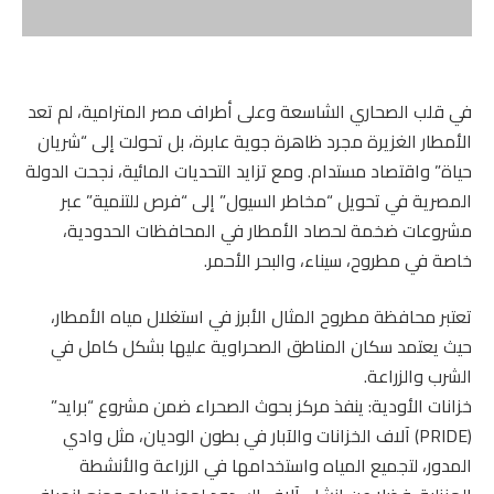
في قلب الصحاري الشاسعة وعلى أطراف مصر المترامية، لم تعد
الأمطار الغزيرة مجرد ظاهرة جوية عابرة، بل تحولت إلى “شريان
حياة” واقتصاد مستدام. ومع تزايد التحديات المائية، نجحت الدولة
المصرية في تحويل “مخاطر السيول” إلى “فرص للتنمية” عبر
مشروعات ضخمة لحصاد الأمطار في المحافظات الحدودية،
خاصة في مطروح، سيناء، والبحر الأحمر.
تعتبر محافظة مطروح المثال الأبرز في استغلال مياه الأمطار،
حيث يعتمد سكان المناطق الصحراوية عليها بشكل كامل في
الشرب والزراعة.
خزانات الأودية: ينفذ مركز بحوث الصحراء ضمن مشروع “برايد”
(PRIDE) آلاف الخزانات والآبار في بطون الوديان، مثل وادي
المدور، لتجميع المياه واستخدامها في الزراعة والأنشطة