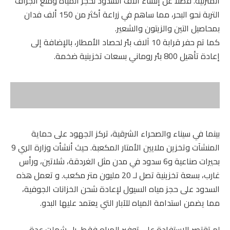
المنزلية. فضلا عن إنشاء آلاف السدود لحجز المياه ومنع انجراف
التربة نحو البحر، مما ساهم في زراعة أكثر من 150 ألف فدان
بمحاصيل التين والزيتون والشعير.
كما تم حفر قرابة 10 آلاف بئر لحصاد الأمطار، بالإضافة إلى
إعادة تأهيل 800 بئر روماني بسعات تخزينية ضخمة.
بينما في سيناء والصحراء الشرقية، تركز الجهود على حماية
المنشآت وتخزين ملايين الأمتار المكعبة. حيث أنشأت وزارة الري 9
بحيرات صناعية و6 سدود في مدن مثل الغردقة، شلاتين، ورأس
غارب، بسعة تخزينية تصل لـ 20 مليون متر مكعب. و تعمل هذه
السدود على حجز مياه السيول لإعادة شحن الخزانات الجوفية،
مما يضمن استدامة المياه للآبار التي يعتمد عليها البدو.
لم تقتصر الاستفادة على توفير المياه فقط، بل شملت عدة