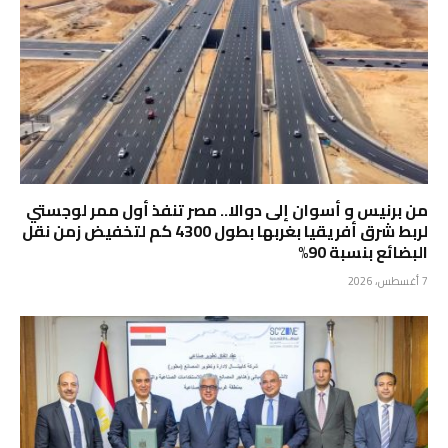
من برنيس و أسوان إلى دوالا.. مصر تنفذ أول ممر لوجستي
لربط شرق أفريقيا بغربها بطول 4300 كم لتخفيض زمن نقل
البضائع بنسبة 90%
7 أغسطس، 2026