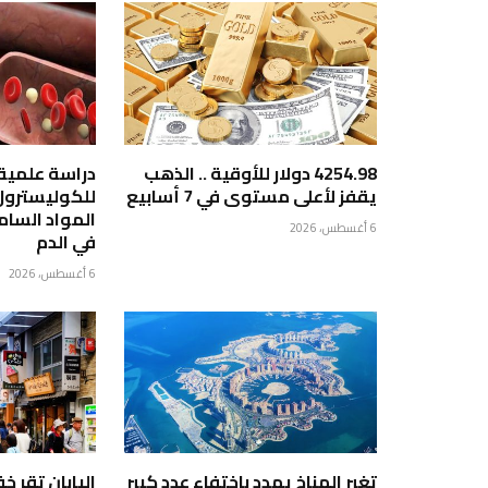
4254.98 دولار للأوقية .. الذهب
دراسة علمية 
يقفز لأعلى مستوى في 7 أسابيع
للكوليسترو
المواد السا
6 أغسطس، 2026
في الدم
6 أغسطس، 2026
تغير المناخ يهدد باختفاء عدد كبير
اليابان تقر 