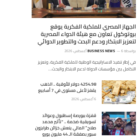
الجهاز المصري للملكية الفكرية يوقع
بروتوكول تعاون مع هيئة الدواء المصرية
لتعزيز الابتكار ودعم البحث والتطوير الدوائي
بواسطة
6 أغسطس، 2026
BUSINESS NEWS
في إطار تنفيذ الاستراتيجية الوطنية للملكية الفكرية، وتعزيز
التكامل بين مؤسسات الدولة لدعم الابتكار والبحث…
4254.98 دولار للأوقية .. الذهب
يقفز لأعلى مستوى في 7 أسابيع
6 أغسطس، 2026
قفزة ببورصة إسطنبول وعوائد
تسويقية ضخمة .. “تأثير محمد
صلاح” المالي ينعش خزائن طرابزون
سبور بصفقة الـ 44 مليون يورو