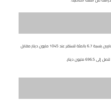
وأشارت المصادر إلى ارتفاع تحويلات التونسيين المغتربين بنسبة 6.7 بالمئة لتستقر عند 1045 مليون دينار مقابل