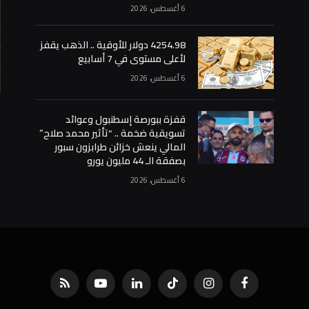
6 أغسطس، 2026
4254.98 دولار للأوقية .. الذهب يقفز
لأعلى مستوى في 7 أسابيع
6 أغسطس، 2026
«
قفزة ببورصة إسطنبول وعوائد
تسويقية ضخمة .. “تأثير محمد صلاح”
المالي ينعش خزائن طرابزون سبور
بصفقة الـ 44 مليون يورو
6 أغسطس، 2026
فيسبوك
الانستغرام
تيكتوك
لينكدإن
يوتيوب
RSS