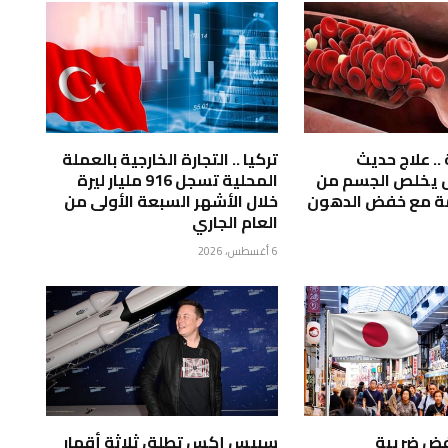
.. علاج حديث
تركيا .. التجارة الخارجية بالعملة
ل يخلص الجسم من
المحلية تسجل 916 مليار ليرة
مة مع خفض الدهون
خلال الأشهر السبعة الأولى من
العام الجاري
6 أغسطس، 2026
خفض ضريبة
سبيس إكس تطلق ثلاثة أقمار