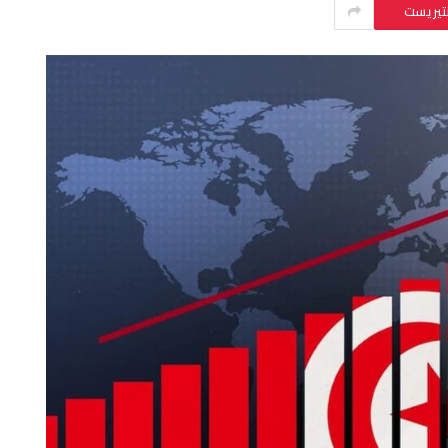
نتيريست