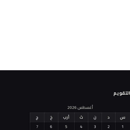
لتقويم
أغسطس 2026
س
د
ن
ث
أرب
خ
ج
7
6
5
4
3
2
1