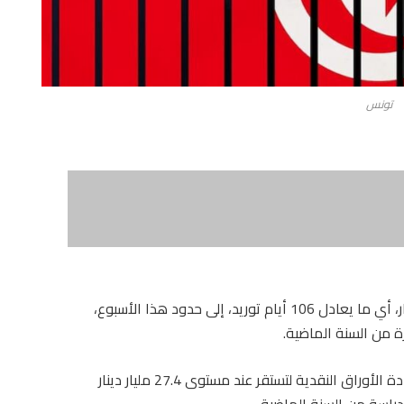
تونس
بلغ احتياطي تونس من النقد الأجنبي 25.6 مليار دينار، أي ما يعادل 106 أيام توريد، إلى حدود هذا الأسبوع،
وأفادت مؤشرات حديثة للبنك المركزي التونسي بزيادة الأوراق النقدية لتستقر عند مستوى 27.4 مليار دينار