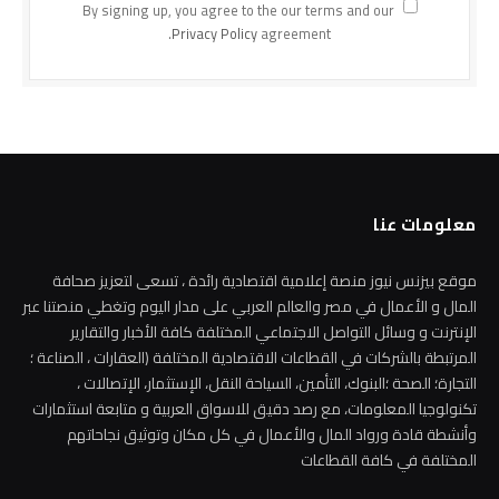
By signing up, you agree to the our terms and our
Privacy Policy
agreement.
معلومات عنا
موقع بيزنس نيوز منصة إعلامية اقتصادية رائدة ، تسعى لتعزيز صحافة
المال و الأعمال في مصر والعالم العربي على مدار اليوم وتغطي منصتنا عبر
الإنترنت و وسائل التواصل الاجتماعي المختلفة كافة الأخبار والتقارير
المرتبطة بالشركات في القطاعات الاقتصادية المختلفة (العقارات ، الصناعة ؛
التجارة؛ الصحة ؛البنوك، التأمين، السياحة النقل، الإستثمار، الإتصالات ،
تكنولوجيا المعلومات، مع رصد دقيق للاسواق العربية و متابعة استثمارات
وأنشطة قادة ورواد المال والأعمال في كل مكان وتوثيق نجاحاتهم
المختلفة في كافة القطاعات