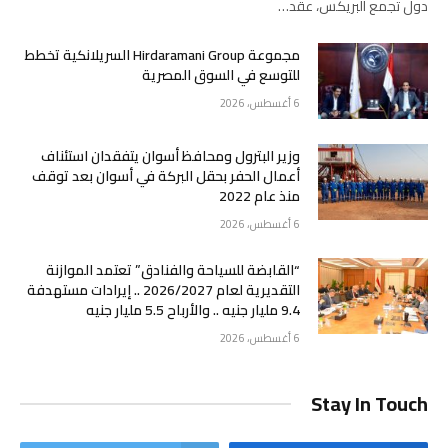
دول تجمع البريكس، عقد…
مجموعة Hirdaramani Group السريلانكية تخطط
للتوسع في السوق المصرية
6 أغسطس، 2026
وزير البترول ومحافظ أسوان يتفقدان استئناف
أعمال الحفر بحقل البركة في أسوان بعد توقف
منذ عام 2022
6 أغسطس، 2026
“القابضة للسياحة والفنادق” تعتمد الموازنة
التقديرية لعام 2026/2027 .. إيرادات مستهدفة
9.4 مليار جنيه .. والأرباح 5.5 مليار جنيه
6 أغسطس، 2026
Stay In Touch