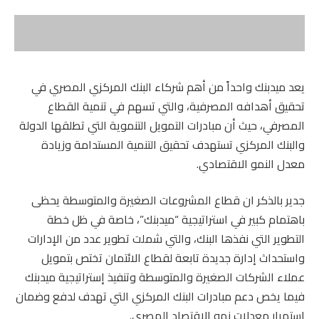
يعد ميدبنك واحداً من أهم شركاء البنك المركزي المصري في
تحقيق أهدافه المصرفية، والتي تسهم في تنمية القطاع
المصرفي، حيث أن مبادرات التمويل التنموية التي تطلقها الدولة
والبنك المركزي تستهدف تحقيق التنمية المستدامة وزيادة
معدل النمو الاقتصادي.
جدير بالذكر ان قطاع المشروعات الصغيرة والمتوسطة يحظى
باهتمام كبير في استراتيجية “ميدبنك”، خاصة في ظل خطة
التطوير التي نفذها البنك، والتي شملت تطوير عدد من الإدارات
واستحداث إدارة جديدة تابعة لقطاع الائتمان تختص بتمويل
عملاء الشركات الصغيرة والمتوسطة وتنفيذ إستراتيجية ميدبنك
فيما يخص دعم مبادرات البنك المركزي التي تهدف لدفع وضمان
استمرار معدلات نمو الاقتصاد المصري.