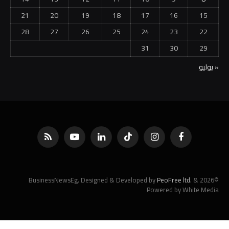
21
20
19
18
17
16
15
28
27
26
25
24
23
22
31
30
29
« يوليو
فيسبوك
الانستغرام
تيكتوك
لينكدإن
يوتيوب
RSS
PeoFree ltd.
&
©2026 BusinessNewsEg. Designed & Developed by
Powered by White Media