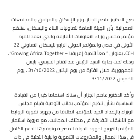
صرح الدكتور عاصم الجزار، وزير الإسكان والمرافق والمجتمعات
العمرانية، بأن الهيئة العامة لتعاونيات البناء والإسكان، ستنظم
مؤتمر مجلس وزراء التعاونيات الأفارقة والذي يعقد للمرة
الأولى في مصر، والمؤتمر الدولي الرابع للإسكان التعاوني 22
CCH، بعنوان ” معاً لتنمية إفريقيا – Growing Africa Together”،
وذلك تحت رعاية السيد الرئيس عبدالفتاح السيسي، رئيس
الجمهورية، خلال الفترة من يوم الإثنين 31/10/2022 : يوم
الخميس 3/11/2022.
وأكد الدكتور عاصم الجزار، أن هناك اهتماما كبيرا من القيادة
السياسية بشأن تنظيم المؤتمر، بجانب التوصية بقيام مجلس
الوزراء بالإعداد الجيد للمؤتمر، انطلاقا من جهود تقوية الروابط
مع الأشقاء الأفارقة فى مختلف المجالات، مع ضرورة استثمار
المؤتمر للترويج لجهود الدولة المصرية وتوفيرها الدعم الكامل
في هذا المجال والمشروعات التنموية والبنية التحتية في ذات