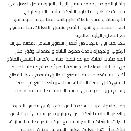
وأشار المهندس محمد شيمي إلى أن الوزارة تواصل العمل على
تنفيذ خطة طموحة لتطوير الشركة، تشمل التجهيز لإنتاج
الأتوبيسات والميني باصات الكهربائية، دعمًا لتوجه الدولة نحو
النقل المستدام والتحول الأخضر وتقليل الانبعاثات، بما يتماشى
مع المعايير البيئية العالمية.
كما لفت إلى الانتهاء من أعمال التطوير الشامل لمصنع سيارات
الركوب، وتجهيزه بأحدث خطوط الإنتاج والمعدات وفق أعلى
المواصفات الفنية، مع بدء تنفيذ اختبارات وتجارب التشغيل لنماذج
من السيارات، سواء لصالح شركة النصر أو لصالح علامات تجارية
أخرى، بما يؤكد جاهزية المصنع للانطلاق بقوة في هذا القطاع
الحيوي خلال الفترة المقبلة، وبما يعزز شعار “صُنع في مصر”،
ويدعم جهود الدولة في تحقيق التنمية الصناعية المستدامة.
ومن جانبها، أعربت السيدة شارون نيشي، رئيس مجلس الإدارة
والعضو المنتدب لشركة جنرال موتورز مصر وشمال أفريقيا، عن
اعتزازها بالشراكة الاستراتيجية مع شركة النصر لصناعة السيارات،
مؤكدة أن هذا التعاون يعكس الثقة في قدرات الصناعة