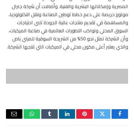
المصرية وإمكاناتها البشرية والفنية. وأضافت أن شركة جنرال
موتورز حريصة على دعم خطط توطين الصناعة ونقل التكنولوجيا،
والمساهمة في تقديم منتجات عالية الجودة تلبي احتياجات
السوق المحلي وتواكب التطورات العالمية في صناعة المركبات،
وأن الشركة تمثل نحو 50% من الشريحة السوقية للميني باص
والذي يعتبر أعلى مكون محلي في المركبات التي تنتجها الشركة.
فيسبوك
تويتر
بينتيريست
لينكدإن
Tumblr
واتساب
البريد
الإلكتر