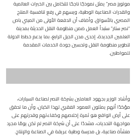
موتورز مصر” يمثل نموذجًا ناجحًا للتكامل بين الخبرات العالمية
والقدرات الصناعية الوطنية، ويسهم في رفع تنافسية المنتج
المصري بالأسواق. وأضاف أن الدفعة الأولى من الميني باص
“نصر ستار” ستبدأ العمل ضمن منظومة النقل الحديثة بمدينة
العلمين الجديدة، إحدى مدن الجيل الرابع، بما يدعم خطط الدولة
لتطوير منظومة النقل وتحسين جودة الخدمات المقدمة
للمواطنين.
وأشاد الوزير بجهود العاملين بشركة النصر لصناعة السيارات،
مؤكدًا أنهم يمثلون العمود الفقري لهذا الكيان، وأن ما تحقق
على أرض الواقع هو ثمرة إخلاصهم وكفاءتهم وقدرتهم على
مواجهة التحديات، مشددًا على أن شركة النصر لم تكن يومًا مجرد
منشأة صناعية، بل مدرسة وطنية عريقة في الصناعة والإنتاج.