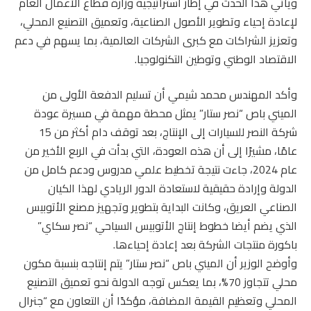
ويأتي هذا الحدث في إطار استراتيجية وزارة قطاع الأعمال العام
لإعادة إحياء وتطوير الأصول الصناعية، وتعميق التصنيع المحلي،
وتعزيز الشراكات مع كبرى الشركات العالمية، بما يسهم في دعم
الاقتصاد الوطني وتوطين التكنولوجيا.
وأكد المهندس محمد شيمي أن تسليم الدفعة الأولى من
الميني باص “نصر ستار” يمثل محطة مهمة في مسيرة عودة
شركة النصر للسيارات إلى الإنتاج، بعد توقف دام أكثر من 15
عامًا، مشيرًا إلى أن هذه العودة، التي بدأت في الربع الأخير من
عام 2024، جاءت نتيجة تخطيط علمي مدروس ودعم كامل من
الدولة وإرادة حقيقية لاستعادة الدور الريادي لهذا الكيان
الصناعي العريق، وكانت البداية بتطوير وتجهيز مصنع الأتوبيس
الذي يضم أيضا خطوط إنتاج الأتوبيس السياحي “نصر سكاي”
باكورة منتجات الشركة بعد إعادة إحياءها.
وأوضح الوزير أن الميني باص “نصر ستار” يتم إنتاجه بنسبة مكون
محلي تتجاوز 70%، بما يعكس توجه الدولة نحو تعميق التصنيع
المحلي وتعظيم القيمة المضافة، مؤكدًا أن التعاون مع “جنرال