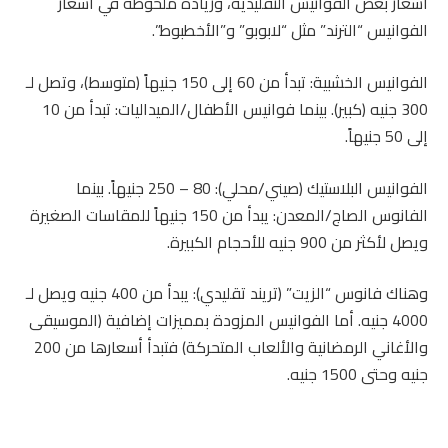
أسعار بعض الفوانيس التقليدية، وزيادة ملحوظة في أسعار
الفوانيس “الترند” مثل “لابوبو” و”الأخطبوط”.
الفوانيس الخشبية: تبدأ من 60 إلى 150 جنيهاً (متوسط)، وتصل لـ
300 جنيه (كبير). بينما فوانيس الأطفال/الميداليات: تبدأ من 10
إلى 50 جنيهاً.
الفوانيس البلاستيك (صيني/محلي): 80 – 250 جنيهاً. بينما
الفانوس الصاج/المعدن: يبدأ من 150 جنيهاً للمقاسات الصغيرة
ويصل لأكثر من 900 جنيه للأحجام الكبيرة.
وهناك فانوس “الزيت” (تريند تقليدي): يبدأ من 400 جنيه ويصل لـ
4000 جنيه. أما الفوانيس المزودة بمميزات إضافية (الموسيقى
والأغاني الرمضانية والألعاب المتحركة) فتبدأ أسعارها من 200
جنيه وحتى 1500 جنيه.