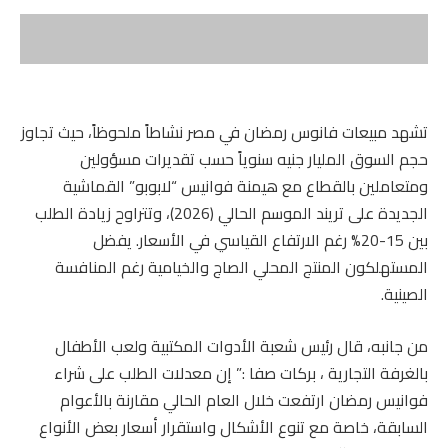
تشهد مبيعات فانوس رمضان في مصر نشاطاً ملحوظاً، حيث تجاوز
حجم السوق المليار جنيه سنوياً حسب تقديرات مسؤولين
ومتعاملين بالقطاع مع هيمنة فوانيس “لابوبو” القماشية
الجديدة على تريند الموسم الحالي (2026)، وتتراوح زيادة الطلب
بين 15-20% رغم الارتفاع القياسي في الأسعار. يفضل
المستهلكون المنتج المحلي الصاج والخيامية رغم المنافسة
الصينية.
من جانبه، قال رئيس شعبة الأدوات المكتبية ولعب الأطفال
بالغرفة التجارية ، بركات صفا :” إن معدلات الطلب على شراء
فوانيس رمضان ارتفعت خلال العام الحالي مقارنة بالأعوام
السابقة، خاصة مع تنوع الأشكال واستقرار أسعار بعض الأنواع