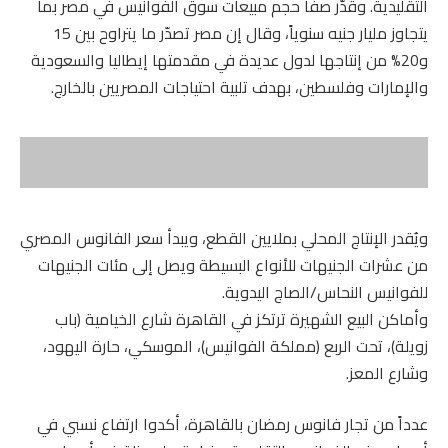
التقليدية. وقدّر صفا حجم مبيعات سوق الفوانيس في مصر بما
يتجاوز مليار جنيه سنوياً، وقال إن مصر تصدّر ما يتراوح بين 15
و20% من إنتاجها لدول عديدة في مقدمتها إيطاليا والسعودية
والإمارات وفلسطين، بهدف تلبية احتياجات المصريين بالخارج.
ويُقدر الإنتاج المحلي بملايين القطع، ويبدأ سعر الفانوس المصري
من عشرات الجنيهات للأنواع البسيطة ويصل إلى مئات الجنيهات
للفوانيس النحاس/الصاج اليدوية.
وأماكن البيع الشهيرة ترتكز في القاهرة شارع الخيامية (باب
زويلة)، تحت الربع (مملكة الفوانيس)، الموسكي، حارة اليهود،
وشارع المعز.
عدداً من تجار فانوس رمضان بالقاهرة، أكدوا ارتفاع نسبي في