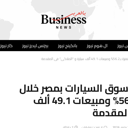
 نيوز
ال هوم نيوز
بانكينج نيوز
بيزنس ليدرز نيوز
كار نيوز
في المقدمة
ي سوق السيارات بمصر خلال
الربع الأول ؟ .. قفزة بـ56.2% ومبيعات 49.1 ألف
المقدمة
2
لا توجد تعليقات
2 دقائق