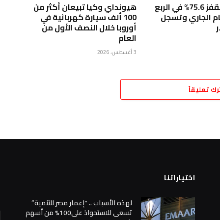
أرباح تويوتا تقفز 75.6% في الربع
هيونداي وكيا تبيعان أكثر من
ام الجاري وتسجل
100 ألف سيارة كهربائية في
أوروبا خلال النصف الأول من
العام
3 أغسطس، 2026
رك تعليقاً
اختياراتنا
ا
لهذه الأسباب .. “إعمار مصر للتنمية”
تسعى للاستحواذ على100% من أسهم