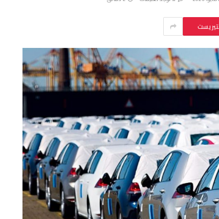
نتيريست