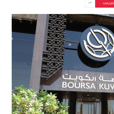
نتيريست