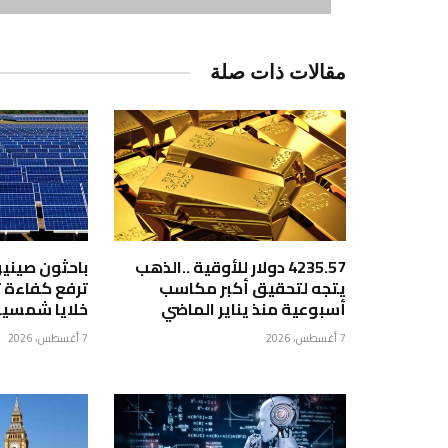
مقالات ذات صلة
4235.57 دولار للأوقية ..الذهب
باحثون صيني
يتجه لتحقيق أكبر مكاسب
ترفع كفاءة 
أسبوعية منذ يناير الماضي
خلايا شمسية إ
7 أغسطس، 2026
7 أغسطس، 2026