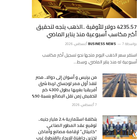
4235.57 دولار للأوقية ..الذهب يتجه لتحقيق
أكبر مكاسب أسبوعية منذ يناير الماضي
بواسطة
7 أغسطس، 2026
BUSINESS NEWS
استقر سعر الذهب اليوم متجها نحو تسجيل أكبر مكاسب
أسبوعية له منذ يناير الماضي، وسط…
من برنيس و أسوان إلى دوالا.. مصر
تنفذ أول ممر لوجستي لربط شرق
أفريقيا بغربها بطول 4300 كم
لتخفيض زمن نقل البضائع بنسبة 90%
7 أغسطس، 2026
بتكلفة استثمارية 2.4 مليار جنيه..
توقيع عقد المطور الصناعي
“كابيتال” لإقامة مصانع وأماكن
تخزين جاهزة للإيجار بالقنطرة غرب