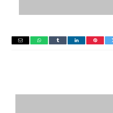
ويتر
بينتيريست
لينكدإن
Tumblr
واتساب
البريد
الإلكتروني