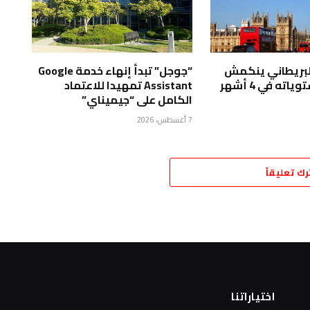
البريطاني ينكمش
“جوجل” تبدأ إنهاء خدمة Google
ته في 4 أشهر
Assistant تمهيدا للاعتماد
الكامل على “جيميناي”
7 أغسطس، 2026
رك تعليقاً
اختياراتنا
ا