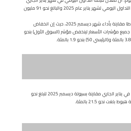
تراجع أيضا بنسبة 15.1 بالمئة مقارنة بمعدل قيمة التداول اليومي لشهر يناير عام 2025 والبالغ نحو 91 مليون
وَأضا التقرير أن أداء شهر يناير الجاري كان أقل نشاطا مقارنة بأداء شهر ديسمبر 2025، حيث إن انخفاض
جميع مؤشرات الأسعار لينخفض مؤشر (السوق الأول) بنحو
وأوضح التقرير أن سيولة البورصة الكويتية انخفضت في يناير الجاري مقارنة بسيولة ديسمبر 2025 لتبلغ نحو