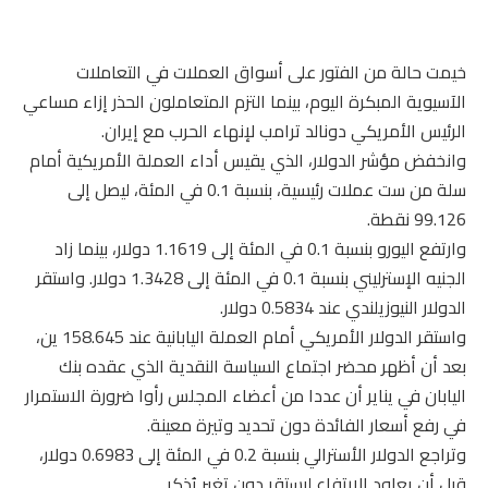
خيمت حالة من الفتور على أسواق ‌العملات في التعاملات
الآسيوية المبكرة اليوم، بينما التزم ‌المتعاملون الحذر إزاء مساعي
الرئيس الأمريكي دونالد ترامب لإنهاء الحرب مع إيران.
وانخفض مؤشر الدولار، الذي يقيس أداء العملة الأمريكية أمام
سلة من ست عملات رئيسية، بنسبة 0.1 في المئة، ليصل إلى
99.126 نقطة.
وارتفع اليورو بنسبة 0.1 في المئة إلى 1.1619 دولار، بينما زاد
الجنيه الإسترليني بنسبة 0.1 في المئة إلى 1.3428 دولار. واستقر
الدولار النيوزيلندي عند 0.5834 دولار.
واستقر الدولار الأمريكي أمام العملة اليابانية عند 158.645 ين،
بعد أن أظهر محضر اجتماع السياسة ‌النقدية الذي ‌عقده ‌بنك
اليابان في يناير أن عددا من أعضاء المجلس رأوا ضرورة الاستمرار
في رفع أسعار الفائدة دون تحديد وتيرة ‌معينة.
وتراجع الدولار الأسترالي بنسبة 0.2 في المئة إلى 0.6983 دولار،
قبل أن يعاود الارتفاع ليستقر دون تغير يُذكر.