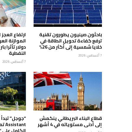
باحثون صينيون يطورون تقنية
ارتفاع العجز
ترفع كفاءة تحويل الطاقة في
خلايا شمسية إلى أكثر من 26%
دولار تأثرا بت
النفطية
7 أغسطس، 2026
7 أغسطس، 2026
قطاع البناء البريطاني ينكمش
إلى أدنى مستوياته في 4 أشهر
tant
الكامل على 