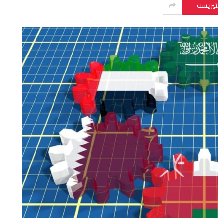
نتيريست