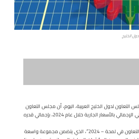
دول الخليج
س التعاون لدول الخليج العربية، اليوم، أن مجلس التعاون
حل في المرتبة التاسعة عالميا من حيث الناتج المحلي الإجمالي بالأسعار الجارية خلال عام 2024، بإجمالي قدره
وأوضح المركز في إصداره “إحصاءات دول مجلس التعاون في لمحة – 2024″، الذي يتضمن مجموعة واسعة