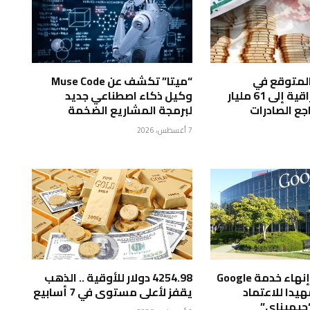
 المتوقع في
“ميتا” تكشف عن Muse Code
الموازنة العراقية إلى 61 مليار
وكيل ذكاء اصطناعي جديد
راجع الصادرات
لبرمجة المشاريع الضخمة
7 أغسطس، 2026
“جوجل” تبدأ إنهاء خدمة Google
4254.98 دولار للأوقية .. الذهب
Assis تمهيدا للاعتماد
يقفز لأعلى مستوى في 7 أسابيع
“جيميناي”