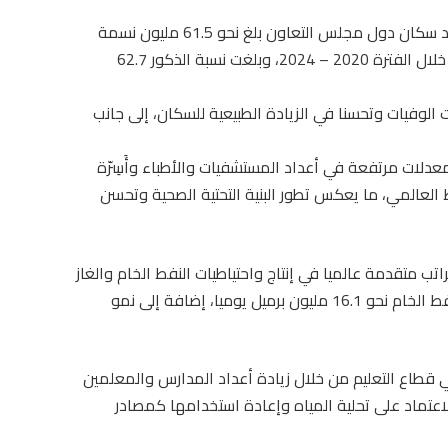
وفيما يتعلق بالسكان، أوضح المركز أن إجمالي عدد سكان دول مجلس التعاون بلغ نحو 61.5 مليون نسمة
في عام 2024، بمعدل نمو سنوي قدره 3.3 بالمئة خلال الفترة 2020 – 2024، وبلغت نسبة الذكور 62.7
لوفيات وتحسنا في الزيادة الطبيعية للسكان، إلى جانب
ات مرتفعة في أعداد المستشفيات والأطباء وأَسِرّة
ة بالمتوسط العالمي، ما يعكس تطور البنية التحتية الصحية وتحسن
 متقدمة عالميا في إنتاج واحتياطيات النفط الخام والغاز
الطبيعي خلال عام 2024، حيث بلغ متوسط إنتاج النفط الخام نحو 16.1 مليون برميل يوميا، إضافة إلى نمو
 قطاع التعليم من خلال زيادة أعداد المدارس والمعلمين
اعتماد على تحلية المياه وإعادة استخدامها كمصادر