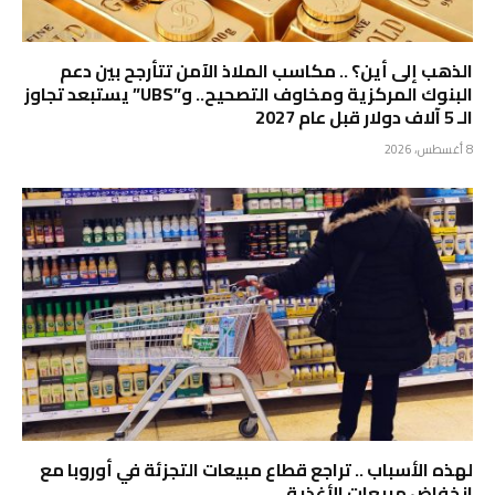
الذهب إلى أين؟ .. مكاسب الملاذ الآمن تتأرجح بين دعم
البنوك المركزية ومخاوف التصحيح.. و”UBS” يستبعد تجاوز
الـ 5 آلاف دولار قبل عام 2027
8 أغسطس، 2026
لهذه الأسباب .. تراجع قطاع مبيعات التجزئة في أوروبا مع
انخفاض مبيعات الأغذية