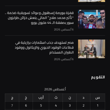
قفزة ببورصة إسطنبول وعوائد تسويقية ضخمة ..
“تأثير محمد صلاح” المالي ينعش خزائن طرابزون
سبور بصفقة الـ 44 مليون يورو
6 أغسطس، 2026
مصر تستهدف جذب استثمارات برازيلية في
قطاعات الوقود الحيوي والإيثانول ووقود
الطيران المستدام
6 أغسطس، 2026
التقويم
أغسطس 2026
س
د
ن
ث
أرب
خ
ج
7
6
5
4
3
2
1