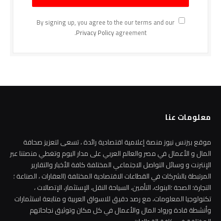
By signing up, you agree to the our terms and our
Privacy Policy
agreement.
معلومات عنا
موقع بيزنس نيوز منصة إعلامية اقتصادية رائدة ، تسعى لتعزيز صحافة
المال و الأعمال في مصر والعالم العربي على مدار اليوم وتغطي منصتنا عبر
الإنترنت و وسائل التواصل الاجتماعي المختلفة كافة الأخبار والتقارير
المرتبطة بالشركات في القطاعات الاقتصادية المختلفة (العقارات ، الصناعة ؛
التجارة؛ الصحة ؛البنوك، التأمين، السياحة النقل، الإستثمار، الإتصالات ،
تكنولوجيا المعلومات، مع رصد دقيق للاسواق العربية و متابعة استثمارات
وأنشطة قادة ورواد المال والأعمال في كل مكان وتوثيق نجاحاتهم