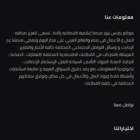
موقع بيزنس نيوز منصة إعلامية اقتصادية رائدة ، تسعى لتعزيز صحافة
المال و الأعمال في مصر والعالم العربي على مدار اليوم وتغطي منصتنا عبر
الإنترنت و وسائل التواصل الاجتماعي المختلفة كافة الأخبار والتقارير
المرتبطة بالشركات في القطاعات الاقتصادية المختلفة (العقارات ، الصناعة ؛
التجارة؛ الصحة ؛البنوك، التأمين، السياحة النقل، الإستثمار، الإتصالات ،
تكنولوجيا المعلومات، مع رصد دقيق للاسواق العربية و متابعة استثمارات
وأنشطة قادة ورواد المال والأعمال في كل مكان وتوثيق نجاحاتهم
المختلفة في كافة القطاعات
تواصل معنا
اختياراتنا
الجهاز المصري للملكية الفكرية يوقع بروتوكول
تعاون مع هيئة الدواء المصرية لتعزيز الابتكار
ودعم البحث والتطوير الدوائي
6 أغسطس، 2026