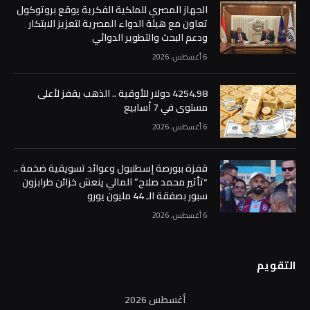
4254.98 دولار للأوقية .. الذهب يقفز لأعلى
مستوى في 7 أسابيع
6 أغسطس، 2026
قفزة ببورصة إسطنبول وعوائد تسويقية ضخمة ..
“تأثير محمد صلاح” المالي ينعش خزائن طرابزون
سبور بصفقة الـ 44 مليون يورو
6 أغسطس، 2026
التقويم
أغسطس 2026
س
د
ن
ث
أرب
خ
ج
7
6
5
4
3
2
1
14
13
12
11
10
9
8