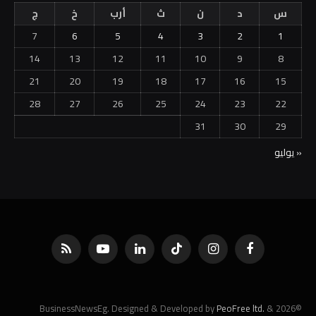
21
20
19
18
17
16
15
28
27
26
25
24
23
22
31
30
29
« يوليو
فيسبوك
الانستغرام
تيكتوك
لينكدإن
يوتيوب
RSS
PeoFree ltd.
&
©2026 BusinessNewsEg. Designed & Developed by
Powered by White Media