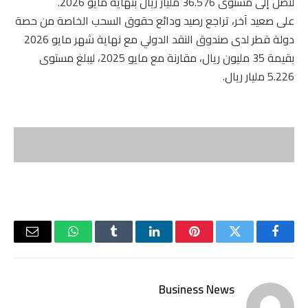
لتصل إلى مستوى 36.576 مليار ريال بنهاية مايو 2026.
على صعيد آخر، تراجع رصيد ودائع حقوق السحب الخاصة من حصة
دولة قطر لدى صندوق النقد الدولي مع نهاية شهر مايو 2026
بقيمة 35 مليون ريال، مقارنة مع مايو 2025، ليبلغ مستوى
5.226 مليار ريال.
فيسبوك
تويتر
بينتيريست
لينكدإن
Tumblr
واتساب
البريد
الإلكتر
Business News